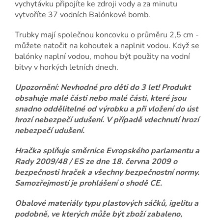
vychytávku připojíte ke zdroji vody a za minutu
vytvoříte 37 vodních Balónkové bomb.
Trubky mají společnou koncovku o průměru 2,5 cm -
můžete natočit na kohoutek a naplnit vodou. Když se
balónky naplní vodou, mohou být použity na vodní
bitvy v horkých letních dnech.
Upozornění: Nevhodné pro děti do 3 let! Produkt
obsahuje malé části nebo malé části, které jsou
snadno oddělitelné od výrobku a při vložení do úst
hrozí nebezpečí udušení. V případě vdechnutí hrozí
nebezpečí udušení.
Hračka splňuje směrnice Evropského parlamentu a
Rady 2009/48 / ES ze dne 18. června 2009 o
bezpečnosti hraček a všechny bezpečnostní normy.
Samozřejmostí je prohlášení o shodě CE.
Obalové materiály typu plastových sáčků, igelitu a
podobně, ve kterých může být zboží zabaleno,