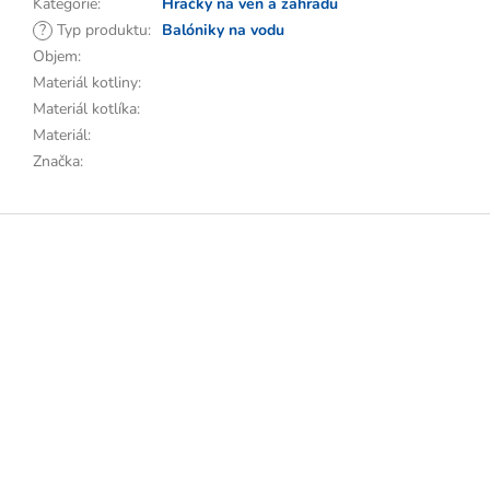
Kategorie
:
Hračky na ven a zahradu
?
Typ produktu
:
Balóniky na vodu
Objem
:
Materiál kotliny
:
Materiál kotlíka
:
Materiál
:
Značka
:
Z
á
p
a
t
í