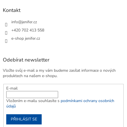
Kontakt
info
@
jenifer.cz
+420 702 413 558
e-shop jenifer.cz
Odebírat newsletter
Vložte svůj e-mail a my vám budeme zasílat informace o nových
produktech na našem e-shopu.
E-mail
Vložením e-mailu souhlasíte s
podmínkami ochrany osobních
údajů
PŘIHLÁSIT SE