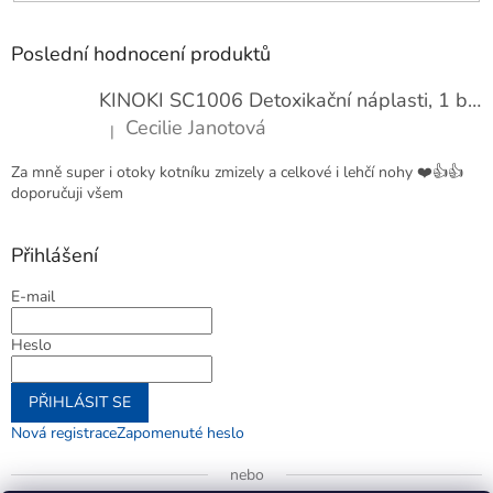
Poslední hodnocení produktů
KINOKI SC1006 Detoxikační náplasti, 1 balení - 10 ks
Cecilie Janotová
|
Hodnocení produktu je 4 z 5 hvězdiček.
Za mně super i otoky kotníku zmizely a celkové i lehčí nohy ❤️👍👍
doporučuji všem
Přihlášení
E-mail
Heslo
PŘIHLÁSIT SE
Nová registrace
Zapomenuté heslo
nebo