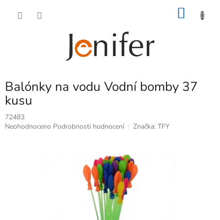
Přejít
NÁKU
na
obsah
KOŠÍK
Balónky na vodu Vodní bomby 37
kusu
72483
Průměrné
Neohodnoceno
Podrobnosti hodnocení
Značka:
TFY
hodnocení
produktu
je
0,0
z
5
hvězdiček.