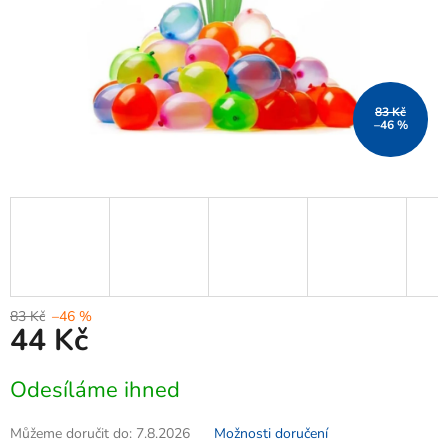
83 Kč
–46 %
83 Kč
–46 %
44 Kč
Měrná
Odesíláme ihned
cena:
Můžeme doručit do:
7.8.2026
Možnosti doručení