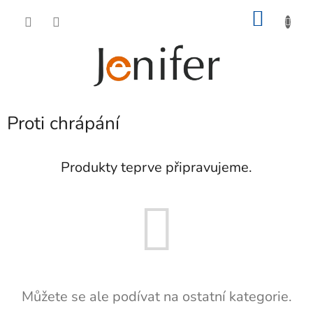
Přejít
NÁKU
na
obsah
KOŠÍK
Proti chrápání
Produkty teprve připravujeme.
Můžete se ale podívat na ostatní kategorie.