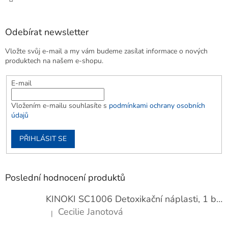
Odebírat newsletter
Vložte svůj e-mail a my vám budeme zasílat informace o nových
produktech na našem e-shopu.
E-mail
Vložením e-mailu souhlasíte s
podmínkami ochrany osobních
údajů
PŘIHLÁSIT SE
Poslední hodnocení produktů
KINOKI SC1006 Detoxikační náplasti, 1 balení - 10 ks
Cecilie Janotová
|
Hodnocení produktu je 4 z 5 hvězdiček.