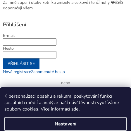
Za mně super i otoky kotníku zmizely a celkové i lehčí nohy ❤️👍👍
doporučuji všem
Přihlášení
E-mail
Heslo
PŘIHLÁSIT SE
Nová registrace
Zapomenuté heslo
nebo
Přihlásit se přes Google
K personalizaci obsahu a reklam, poskytování funkcí
sociálních médií a analýze naší návštěvnosti využíváme
soubory cookies. Více informací
zde
.
Vytvořil Shoptet
Nastavení