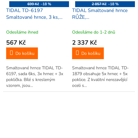
699 Kč
–18 %
2 857 Kč
–18 %
TIDAL TD-6197
TIDAL Smaltované hrnce
Smaltované hrnce, 3 ks,
RŮŽE,
vzor slunečnice
2,8/3,8/6,5/8,2/10,6L,
10ks, TD-1879
Odesíláme ihned
Odesíláme do 1-2 dnů
567 Kč
2 337 Kč
Do košíku
Do košíku
Smaltované hrnce TIDAL TD-
Smaltované hrnce TIDAL TD-
6197, sada 6ks, 3x hrnec + 3x
1879 obsahuje 5x hrnec + 5x
poklička. Bílé s kresleným
poklice. Z kvalitní nerezavějící
vzorem, jsou...
oceli s...