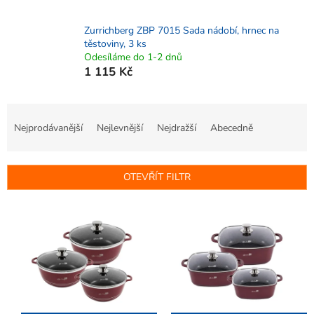
Zurrichberg ZBP 7015 Sada nádobí, hrnec na
těstoviny, 3 ks
Odesíláme do 1-2 dnů
1 115 Kč
Ř
a
Nejprodávanější
Nejlevnější
Nejdražší
Abecedně
z
e
n
OTEVŘÍT FILTR
í
p
V
r
ý
o
p
d
i
u
s
k
p
t
r
ů