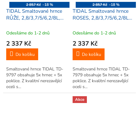
2 857 Kč
–18 %
2 857 Kč
–18 %
TIDAL Smaltované hrnce
TIDAL Smaltované hrnce
RŮŽE, 2,8/3,7/5/6,2/8L,
ROSES, 2,8/3,7/5/6,2/8L,
10ks, TD-9797
10ks, TD-7979
Odesíláme do 1-2 dnů
Odesíláme do 1-2 dnů
2 337 Kč
2 337 Kč
Do košíku
Do košíku
Smaltované hrnce TIDAL TD-
Smaltované hrnce TIDAL TD-
9797 obsahuje 5x hrnec + 5x
7979 obsahuje 5x hrnec + 5x
poklice. Z kvalitní nerezavějící
poklice. Z kvalitní nerezavějící
oceli s...
oceli s...
Akce