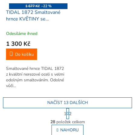
1 677 Kč
–22 %
TIDAL 1872 Smaltované
hrnce KVĚTINY se
skleněnými poklicemi
10ks, bílé
Odesíláme ihned
1 300 Kč
Do košíku
Smaltované hrnce TIDAL 1872
z kvalitní nerezové oceli s velmi
odolným smaltováním. Odolné
vůči...
NAČÍST 13 DALŠÍCH
S
1
2
t
O
r
28
položek celkem
v
á
l
NAHORU
n