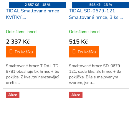
2 857 Kč
–18 %
598 Kč
–13 %
TIDAL Smaltované hrnce
TIDAL SD-0679-121
KVÍTKY,
Smaltované hrnce, 3 ks,
2,8/3,8/6,5/8,2/10,6L,
vzor kvety2
10ks, TD-9781
Odesíláme ihned
Odesíláme ihned
2 337 Kč
515 Kč
Do košíku
Do košíku
Smaltované hrnce TIDAL TD-
Smaltované hrnce SD-0679-
9781 obsahuje 5x hrnec + 5x
121, sada 6ks, 3x hrnec + 3x
poklice. Z kvalitní nerezavějící
poklička. Bílé s malovaným
oceli s...
vzorem, jsou...
Akce
Akce