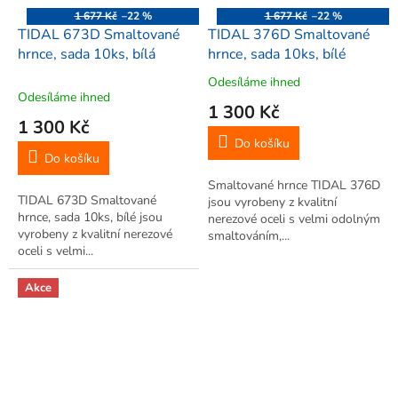
1 677 Kč
–22 %
1 677 Kč
–22 %
TIDAL 673D Smaltované
TIDAL 376D Smaltované
hrnce, sada 10ks, bílá
hrnce, sada 10ks, bílé
Odesíláme ihned
Průměrné
Odesíláme ihned
hodnocení
1 300 Kč
produktu
1 300 Kč
je
Do košíku
5,0
Do košíku
z
Smaltované hrnce TIDAL 376D
5
TIDAL 673D Smaltované
jsou vyrobeny z kvalitní
hvězdiček.
hrnce, sada 10ks, bílé jsou
nerezové oceli s velmi odolným
vyrobeny z kvalitní nerezové
smaltováním,...
oceli s velmi...
Akce