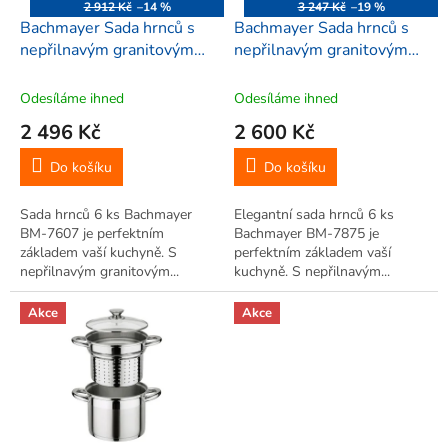
o
2 912 Kč
–14 %
3 247 Kč
–19 %
d
Bachmayer Sada hrnců s
Bachmayer Sada hrnců s
u
nepřilnavým granitovým
nepřilnavým granitovým
k
povrchem 6 ks, BM-7607
povrchem 6 ks, BM-7875
t
Odesíláme ihned
Odesíláme ihned
ů
2 496 Kč
2 600 Kč
Do košíku
Do košíku
Sada hrnců 6 ks Bachmayer
Elegantní sada hrnců 6 ks
BM-7607 je perfektním
Bachmayer BM-7875 je
základem vaší kuchyně. S
perfektním základem vaší
nepřilnavým granitovým...
kuchyně. S nepřilnavým...
Akce
Akce