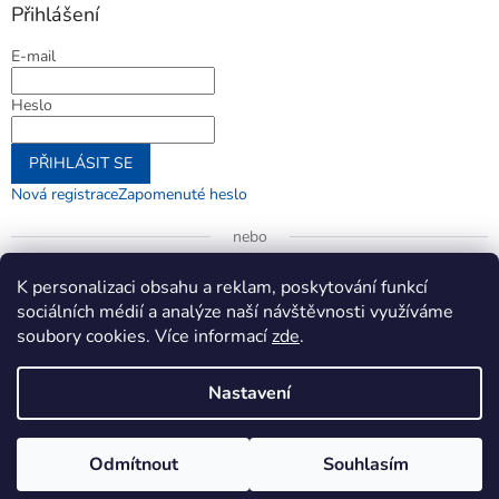
Přihlášení
E-mail
Heslo
PŘIHLÁSIT SE
Nová registrace
Zapomenuté heslo
nebo
Přihlásit se přes Google
K personalizaci obsahu a reklam, poskytování funkcí
sociálních médií a analýze naší návštěvnosti využíváme
soubory cookies. Více informací
zde
.
Vytvořil Shoptet
Nastavení
Copyright 2026
jenifer.cz
. Všechna práva vyhrazena.
Upravit
Odmítnout
Souhlasím
nastavení cookies