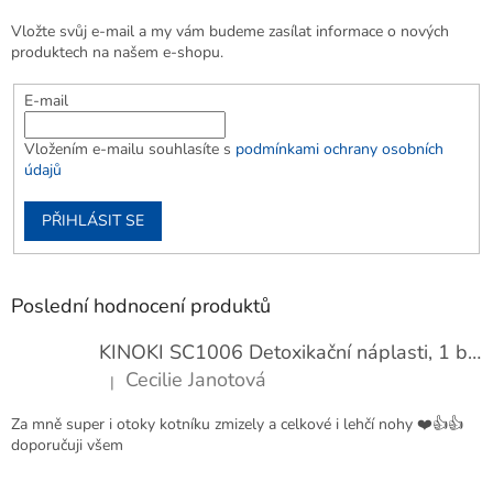
Vložte svůj e-mail a my vám budeme zasílat informace o nových
produktech na našem e-shopu.
E-mail
Vložením e-mailu souhlasíte s
podmínkami ochrany osobních
údajů
PŘIHLÁSIT SE
Poslední hodnocení produktů
KINOKI SC1006 Detoxikační náplasti, 1 balení - 10 ks
Cecilie Janotová
|
Hodnocení produktu je 4 z 5 hvězdiček.
Za mně super i otoky kotníku zmizely a celkové i lehčí nohy ❤️👍👍
doporučuji všem