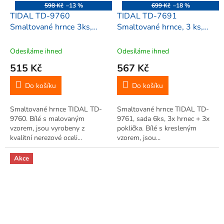
598 Kč
–13 %
699 Kč
–18 %
TIDAL TD-9760
TIDAL TD-7691
Smaltované hrnce 3ks,
Smaltované hrnce, 3 ks,
0,5/0,8/1,1 L, vzor
vzor housky
květiny1
Odesíláme ihned
Odesíláme ihned
515 Kč
567 Kč
Do košíku
Do košíku
Smaltované hrnce TIDAL TD-
Smaltované hrnce TIDAL TD-
9760. Bílé s malovaným
9761, sada 6ks, 3x hrnec + 3x
vzorem, jsou vyrobeny z
poklička. Bílé s kresleným
kvalitní nerezové oceli...
vzorem, jsou...
Akce