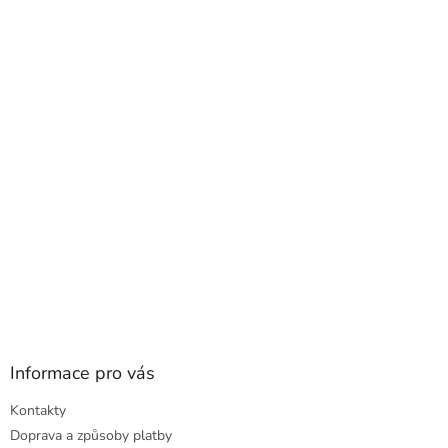
á
p
a
t
í
Informace pro vás
Kontakty
Doprava a způsoby platby