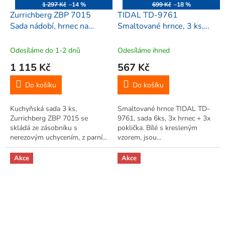
1 297 Kč
–14 %
699 Kč
–18 %
Zurrichberg ZBP 7015
TIDAL TD-9761
Sada nádobí, hrnec na
Smaltované hrnce, 3 ks,
těstoviny, 3 ks
vzor modranská keramika
Odesíláme do 1-2 dnů
Odesíláme ihned
1 115 Kč
567 Kč
Do košíku
Do košíku
Kuchyňská sada 3 ks,
Smaltované hrnce TIDAL TD-
Zurrichberg ZBP 7015 se
9761, sada 6ks, 3x hrnec + 3x
skládá ze zásobníku s
poklička. Bílé s kresleným
nerezovým uchycením, z parní...
vzorem, jsou...
Akce
Akce