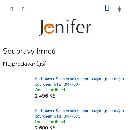
Přejít
NÁKU
na
obsah
KOŠÍK
Soupravy hrnců
Nejprodávanější
Bachmayer Sada hrnců s nepřilnavým granitovým
povrchem 6 ks, BM-7607
Odesíláme ihned
2 496 Kč
Bachmayer Sada hrnců s nepřilnavým granitovým
povrchem 6 ks, BM-7875
Odesíláme ihned
2 600 Kč