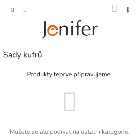
Přejít
NÁKU
na
obsah
KOŠÍK
Sady kufrů
Produkty teprve připravujeme.
Můžete se ale podívat na ostatní kategorie.