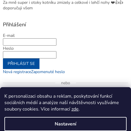
Za mně super i otoky kotníku zmizely a celkové i lehčí nohy ❤️👍👍
doporučuji všem
Přihlášení
E-mail
Heslo
PŘIHLÁSIT SE
Nová registrace
Zapomenuté heslo
nebo
Přihlásit se přes Google
K personalizaci obsahu a reklam, poskytování funkcí
sociálních médií a analýze naší návštěvnosti využíváme
soubory cookies. Více informací
zde
.
Vytvořil Shoptet
Nastavení