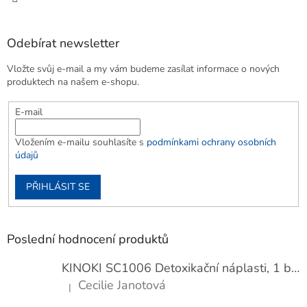
Odebírat newsletter
Vložte svůj e-mail a my vám budeme zasílat informace o nových
produktech na našem e-shopu.
E-mail
Vložením e-mailu souhlasíte s
podmínkami ochrany osobních
údajů
PŘIHLÁSIT SE
Poslední hodnocení produktů
KINOKI SC1006 Detoxikační náplasti, 1 balení - 10 ks
Cecilie Janotová
|
Hodnocení produktu je 4 z 5 hvězdiček.