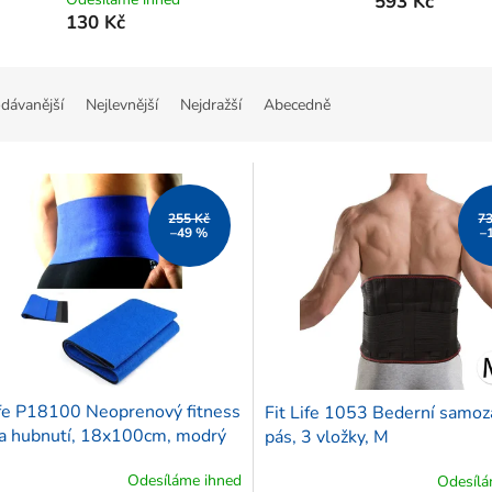
593 Kč
130 Kč
dávanější
Nejlevnější
Nejdražší
Abecedně
255 Kč
7
–49 %
–
ife P18100 Neoprenový fitness
Fit Life 1053 Bederní samoz
a hubnutí, 18x100cm, modrý
pás, 3 vložky, M
Odesíláme ihned
Odesílá