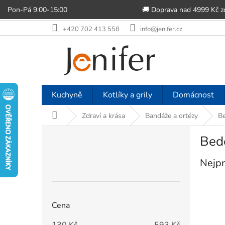
Pon-Pá 9:00-15:00
🚚 Doprava nad 4999 Kč 
Přejít
+420 702 413 558
info@jenifer.cz
na
obsah
Kuchyně
Kotlíky a grily
Domácnost
Domů
Zdraví a krása
Bandáže a ortézy
Be
P
Bede
o
s
Nejpr
t
r
a
n
Cena
n
í