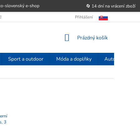
o-slovenský e‑shop
🔄 14 dní na vrácení zboží
OBCHODU
OBCHODNÍ PODMÍNKY
Přihlášení
POUČENÍ O PRÁVU SPOTŘE
NÁKUPNÍ
Prázdný košík
KOŠÍK
Sport a outdoor
Móda a doplňky
Auto-moto
erní
s, 3