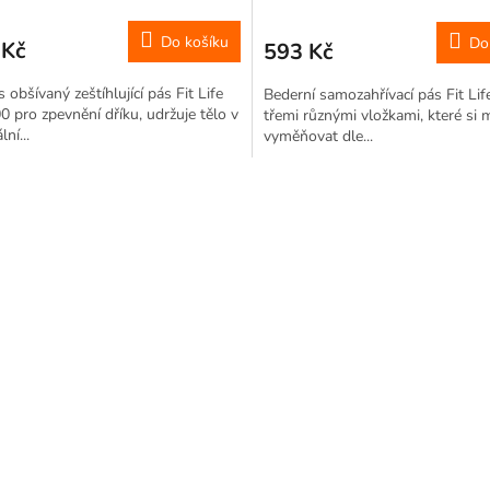
Do košíku
Do
 Kč
593 Kč
s obšívaný zeštíhlující pás Fit Life
Bederní samozahřívací pás Fit Lif
 pro zpevnění dříku, udržuje tělo v
třemi různými vložkami, které si 
ní...
vyměňovat dle...
O
v
l
á
d
a
c
í
p
r
v
k
y
v
ý