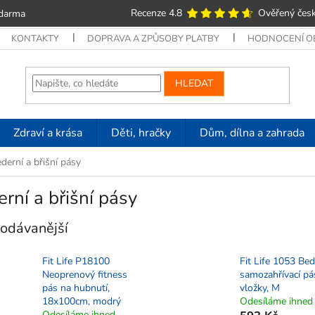
Recenze 4.8
Ověřený česk
zdarma
KONTAKTY
DOPRAVA A ZPŮSOBY PLATBY
HODNOCENÍ 
HLEDAT
Zdraví a krása
Děti, hračky
Dům, dílna a zahrada
derní a břišní pásy
rní a břišní pásy
odávanější
Fit Life P18100
Fit Life 1053 Bed
Neoprenový fitness
samozahřívací pá
pás na hubnutí,
vložky, M
18x100cm, modrý
Odesíláme ihned
Odesíláme ihned