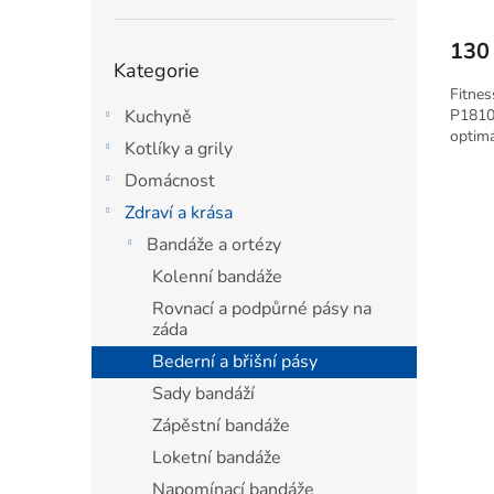
Fitness pásy
2
130
Přeskočit
Kategorie
kategorie
Fitnes
Kuchyně
P18100
optimál
Kotlíky a grily
Domácnost
Zdraví a krása
Bandáže a ortézy
Kolenní bandáže
Rovnací a podpůrné pásy na
záda
Bederní a břišní pásy
Sady bandáží
Zápěstní bandáže
Loketní bandáže
Napomínací bandáže