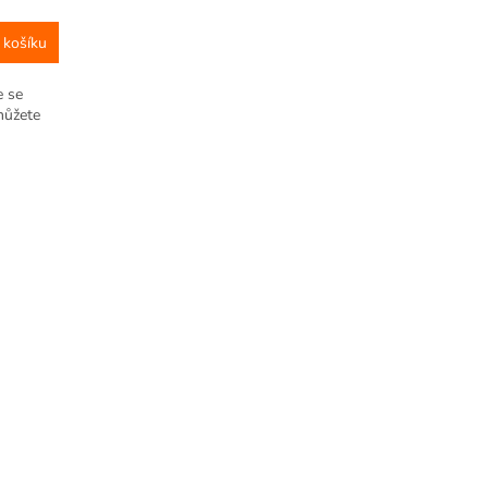
 košíku
e se
můžete