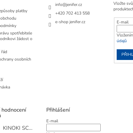
Vložte svů
info
@
jenifer.cz
produktec
způsoby platby
+420 702 413 558
 obchodu
e-shop jenifer.cz
E-mail
podmínky
rávu spotřebitele
Vložením
odníkovi žádost o
údajů
 řád
PŘIHL
chrany osobních
ží
návka
í hodnocení
Přihlášení
ů
E-mail
KINOKI SC1006 Detoxikační náplasti, 1 balení - 10 ks