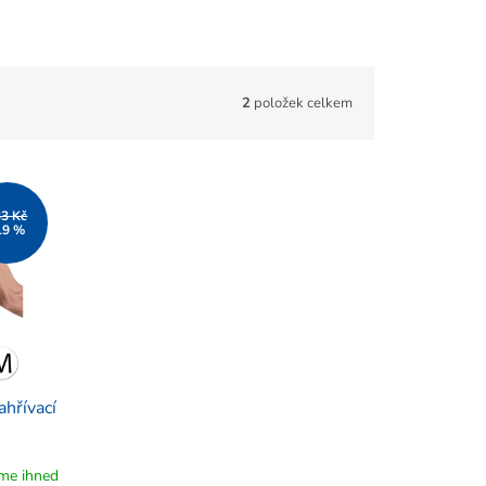
2
položek celkem
33 Kč
19 %
ahřívací
me ihned