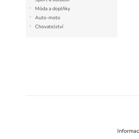
Móda a doplňky
Auto-moto
Chovatelství
Z
á
p
a
t
Informac
í