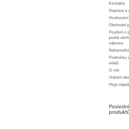
Kontakty
Doprava a 
Hodnocení
Obchodní 
Poučení o p
podat obch
nápravu
Reklamační
Podmínky o
údajů
O nás
Vrácení zbo
Moje objed
Posledn
produkt