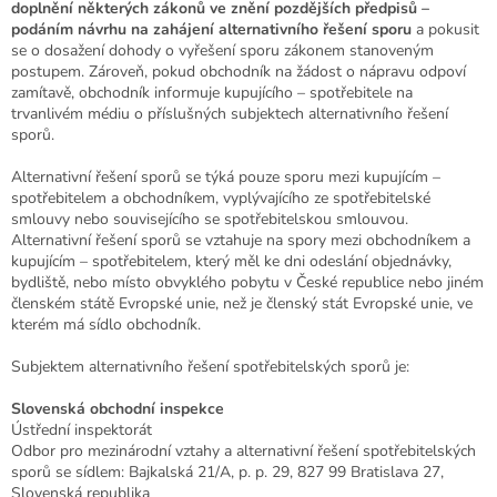
doplnění některých zákonů ve znění pozdějších předpisů –
podáním návrhu na zahájení alternativního řešení sporu
a pokusit
se o dosažení dohody o vyřešení sporu zákonem stanoveným
postupem. Zároveň, pokud obchodník na žádost o nápravu odpoví
zamítavě, obchodník informuje kupujícího – spotřebitele na
trvanlivém médiu o příslušných subjektech alternativního řešení
sporů.
Alternativní řešení sporů se týká pouze sporu mezi kupujícím –
spotřebitelem a obchodníkem, vyplývajícího ze spotřebitelské
smlouvy nebo souvisejícího se spotřebitelskou smlouvou.
Alternativní řešení sporů se vztahuje na spory mezi obchodníkem a
kupujícím – spotřebitelem, který měl ke dni odeslání objednávky,
bydliště, nebo místo obvyklého pobytu v České republice nebo jiném
členském státě Evropské unie, než je členský stát Evropské unie, ve
kterém má sídlo obchodník.
Subjektem alternativního řešení spotřebitelských sporů je:
Slovenská obchodní inspekce
Ústřední inspektorát
Odbor pro mezinárodní vztahy a alternativní řešení spotřebitelských
sporů se sídlem: Bajkalská 21/A, p. p. 29, 827 99 Bratislava 27,
Slovenská republika