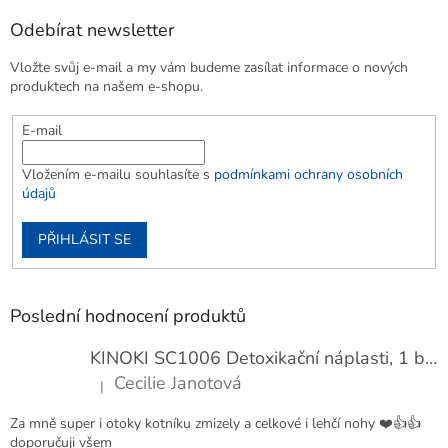
Odebírat newsletter
Vložte svůj e-mail a my vám budeme zasílat informace o nových
produktech na našem e-shopu.
E-mail
Vložením e-mailu souhlasíte s
podmínkami ochrany osobních
údajů
PŘIHLÁSIT SE
Poslední hodnocení produktů
KINOKI SC1006 Detoxikační náplasti, 1 balení - 10 ks
Cecilie Janotová
|
Hodnocení produktu je 4 z 5 hvězdiček.
Za mně super i otoky kotníku zmizely a celkové i lehčí nohy ❤️👍👍
doporučuji všem