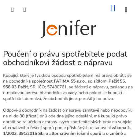
Přejít
NÁKU
na
obsah
KOŠÍK
Poučení o právu spotřebitele podat
obchodníkovi žádost o nápravu
Kupující, který je fyzickou osobou spotřebitelem má právo obrátit se
na obchodníka společnost
FATIMA 55 s.r.o.
, so sídlom:
Pažiť 55,
958 03 Pažiť,
SR, IČO:
57480761, se žádostí o nápravu, zaslanou na
e-mailovou adresu obchodníka za vady, nebo pokud se kupující –
spotřebitel domnívá, že obchodník jinak porušil jeho práva.
Odpoví-li obchodník na žádost o nápravu zamítavě nebo neodpoví-li
na ni do 30 (třiceti) dnů ode dne jejího odeslání, má kupující právo
obrátit se za účelem ochrany svých spotřebitelských práv na subjekt
alternativního řešení sporů podle příslušných ustanovení
zákona č.
1/2003. 391/2015 Sb. o alternativním řešení sporů a o změně a