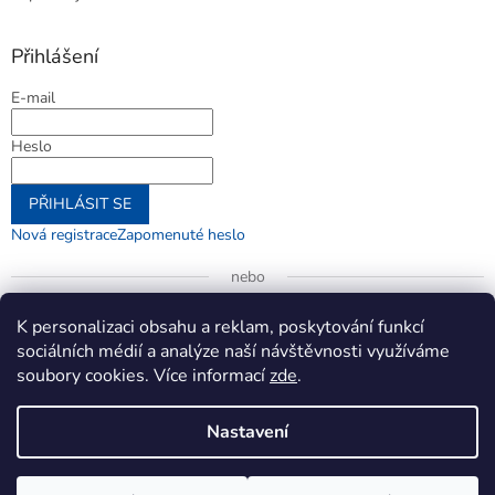
Přihlášení
E-mail
Heslo
PŘIHLÁSIT SE
Nová registrace
Zapomenuté heslo
nebo
Přihlásit se přes Google
K personalizaci obsahu a reklam, poskytování funkcí
sociálních médií a analýze naší návštěvnosti využíváme
soubory cookies. Více informací
zde
.
Vytvořil Shoptet
Nastavení
Copyright 2026
jenifer.cz
. Všechna práva vyhrazena.
Upravit