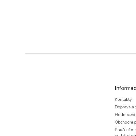
Z
á
p
a
t
Informac
í
Kontakty
Doprava a 
Hodnocení
Obchodní 
Poučení o p
podat obch