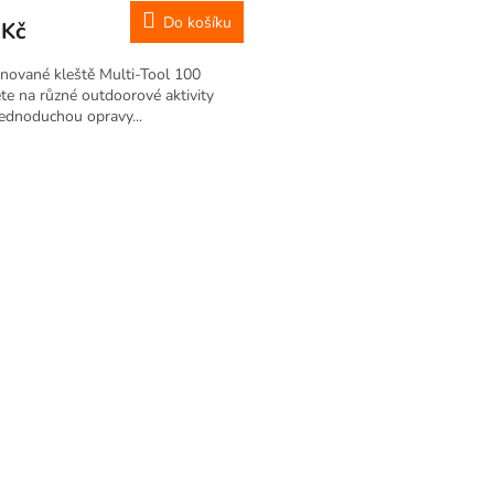
Do košíku
 Kč
nované kleště Multi-Tool 100
ete na různé outdoorové aktivity
ednoduchou opravy...
O
v
l
á
d
a
c
í
p
r
v
k
y
v
ý
p