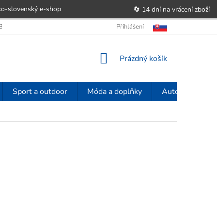
o-slovenský e‑shop
🔄 14 dní na vrácení zboží
OBCHODU
OBCHODNÍ PODMÍNKY
Přihlášení
POUČENÍ O PRÁVU SPOTŘE
NÁKUPNÍ
Prázdný košík
KOŠÍK
Sport a outdoor
Móda a doplňky
Auto-moto