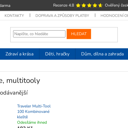
Recenze 4.8
Ověřený česk
zdarma
KONTAKTY
DOPRAVA A ZPŮSOBY PLATBY
HODNOCENÍ 
HLEDAT
Zdraví a krása
Děti, hračky
Dům, dílna a zahrada
, multitooly
odávanější
Traveler Multi-Tool
100 Kombinované
kleště
Odesíláme ihned