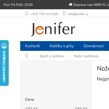
Pon-Pá 9:00-15:00
🚚 Doprava nad 4999 Kč 
Přejít
+420 702 413 558
info@jenifer.cz
na
obsah
Kuchyně
Kotlíky a grily
Domácnost
Domů
Sport a outdoor
Nože, multitooly
P
Nože
o
s
Nejpr
t
r
a
n
Cena
n
í