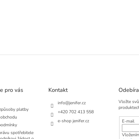
e pro vás
Kontakt
Odebíra
Vložte svů
info
@
jenifer.cz
produktec
způsoby platby
+420 702 413 558
 obchodu
e-shop jenifer.cz
E-mail
podmínky
rávu spotřebitele
Vložením
odníkovi žádost o