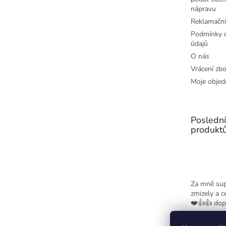
nápravu
Reklamační
Podmínky o
údajů
O nás
Vrácení zbo
Moje objed
Posledn
produkt
Za mně sup
zmizely a c
❤️👍👍 dop