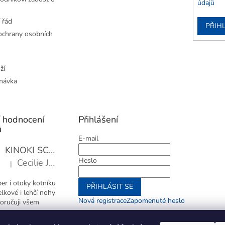
údajů
 řád
PŘIHL
chrany osobních
ží
návka
í hodnocení
Přihlášení
ů
E-mail
KINOKI SC1006 Detoxikační náplasti, 1 balení - 10 ks
Heslo
Cecilie Janotová
|
Hodnocení produktu je 4 z 5 hvězdiček.
er i otoky kotníku
PŘIHLÁSIT SE
elkové i lehčí nohy
Nová registrace
Zapomenuté heslo
oručuji všem
nebo