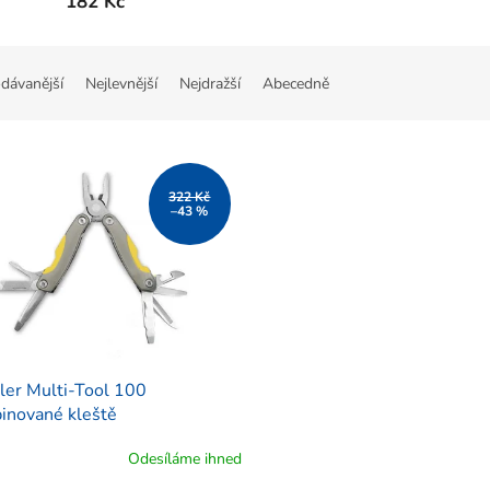
182 Kč
dávanější
Nejlevnější
Nejdražší
Abecedně
322 Kč
–43 %
ler Multi-Tool 100
inované kleště
Odesíláme ihned