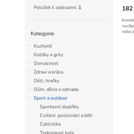
Ručné náradie do dielne
1
Položek k zobrazení:
1
182
kov
1
Kombi
využij
Přeskočit
nebo j
Kategorie
kategorie
Kuchyně
Kotlíky a grily
Domácnost
Zdraví a krása
Děti, hračky
Dům, dílna a zahrada
Sport a outdoor
Sportovní doplňky
Cvičení, posilování a běh
Cyklistika
Trekingové hole