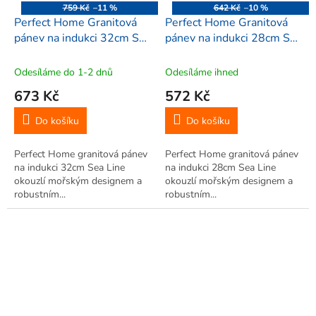
759 Kč
–11 %
642 Kč
–10 %
Perfect Home Granitová
Perfect Home Granitová
pánev na indukci 32cm Sea
pánev na indukci 28cm Sea
Line, 13032
Line, 13031
Odesíláme do 1-2 dnů
Odesíláme ihned
673 Kč
572 Kč
Do košíku
Do košíku
Perfect Home granitová pánev
Perfect Home granitová pánev
na indukci 32cm Sea Line
na indukci 28cm Sea Line
okouzlí mořským designem a
okouzlí mořským designem a
robustním...
robustním...