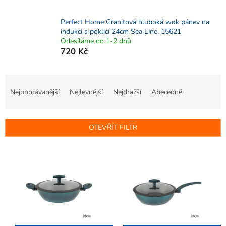
Perfect Home Granitová hluboká wok pánev na
indukci s poklicí 24cm Sea Line, 15621
Odesíláme do 1-2 dnů
720 Kč
Ř
a
Nejprodávanější
Nejlevnější
Nejdražší
Abecedně
z
e
n
OTEVŘÍT FILTR
í
p
V
r
ý
o
p
d
i
u
s
k
p
t
r
ů