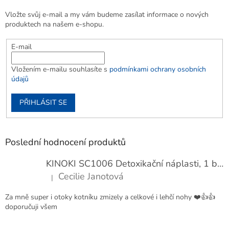
Vložte svůj e-mail a my vám budeme zasílat informace o nových
produktech na našem e-shopu.
E-mail
Vložením e-mailu souhlasíte s
podmínkami ochrany osobních
údajů
PŘIHLÁSIT SE
Poslední hodnocení produktů
KINOKI SC1006 Detoxikační náplasti, 1 balení - 10 ks
Cecilie Janotová
|
Hodnocení produktu je 4 z 5 hvězdiček.
Za mně super i otoky kotníku zmizely a celkové i lehčí nohy ❤️👍👍
doporučuji všem