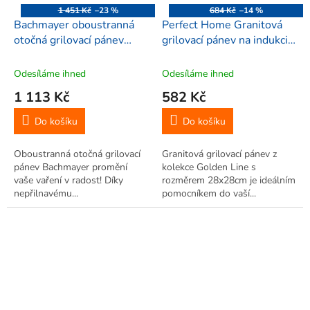
1 451 Kč
–23 %
684 Kč
–14 %
Bachmayer oboustranná
Perfect Home Granitová
otočná grilovací pánev
grilovací pánev na indukci
32×24cm, 10010
28cm, Golden Line,
10395
Odesíláme ihned
Odesíláme ihned
1 113 Kč
582 Kč
Do košíku
Do košíku
Oboustranná otočná grilovací
Granitová grilovací pánev z
pánev Bachmayer promění
kolekce Golden Line s
vaše vaření v radost! Díky
rozměrem 28x28cm je ideálním
nepřilnavému...
pomocníkem do vaší...