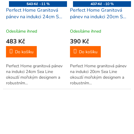
543 Kč
–11 %
437 Kč
–10 %
Perfect Home Granitová
Perfect Home Granitová
pánev na indukci 24cm Sea
pánev na indukci 20cm Sea
Line, 13029
Line, 12191
Odesíláme ihned
Odesíláme ihned
483 Kč
390 Kč
Do košíku
Do košíku
Perfect Home granitová pánev
Perfect Home granitová pánev
na indukci 24cm Sea Line
na indukci 20cm Sea Line
okouzlí mořským designem a
okouzlí mořským designem a
robustním...
robustním...