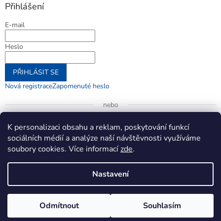
Přihlášení
E-mail
Heslo
PŘIHLÁSIT SE
Nová registrace
Zapomenuté heslo
nebo
Přihlásit se přes Google
K personalizaci obsahu a reklam, poskytování funkcí
sociálních médií a analýze naší návštěvnosti využíváme
soubory cookies. Více informací
zde
.
Vytvořil Shoptet
Nastavení
Copyright 2026
jenifer.cz
. Všechna práva vyhrazena.
Upravit
Odmítnout
Souhlasím
nastavení cookies