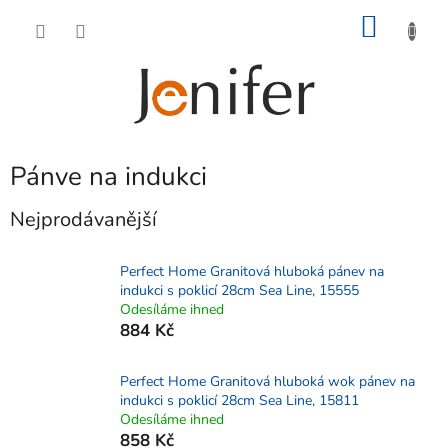
Přejít
NÁKU
na
obsah
KOŠÍK
Pánve na indukci
Nejprodávanější
Perfect Home Granitová hluboká pánev na
indukci s poklicí 28cm Sea Line, 15555
Odesíláme ihned
884 Kč
Perfect Home Granitová hluboká wok pánev na
indukci s poklicí 28cm Sea Line, 15811
Odesíláme ihned
858 Kč