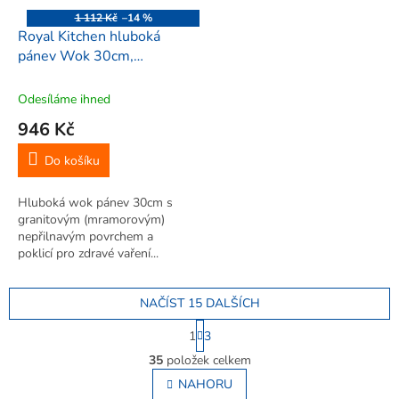
1 112 Kč
–14 %
Royal Kitchen hluboká
pánev Wok 30cm,
granitová (mramorová) s
poklicí, 24072
Odesíláme ihned
946 Kč
Do košíku
Hluboká wok pánev 30cm s
granitovým (mramorovým)
nepřilnavým povrchem a
poklicí pro zdravé vaření...
NAČÍST 15 DALŠÍCH
S
1
3
t
O
r
35
položek celkem
v
á
l
NAHORU
n