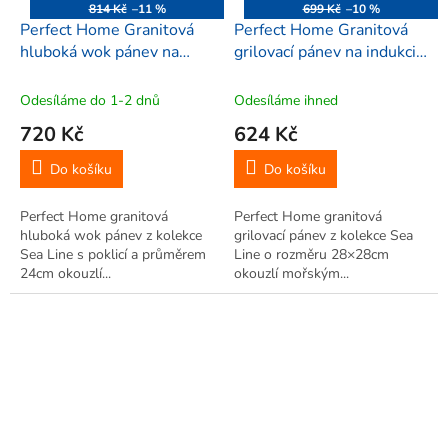
814 Kč
–11 %
699 Kč
–10 %
Perfect Home Granitová
Perfect Home Granitová
hluboká wok pánev na
grilovací pánev na indukci
indukci s poklicí 24cm Sea
28cm Sea Line, 15812
Line, 15621
Odesíláme do 1-2 dnů
Odesíláme ihned
720 Kč
624 Kč
Do košíku
Do košíku
Perfect Home granitová
Perfect Home granitová
hluboká wok pánev z kolekce
grilovací pánev z kolekce Sea
Sea Line s poklicí a průměrem
Line o rozměru 28×28cm
24cm okouzlí...
okouzlí mořským...