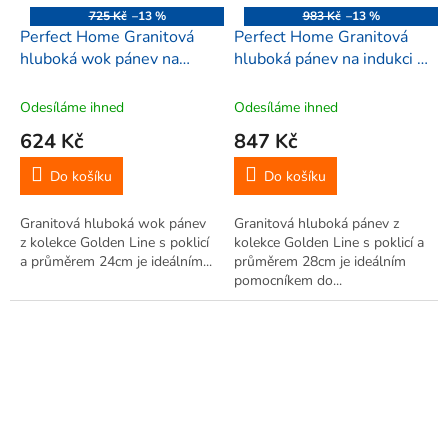
725 Kč
–13 %
983 Kč
–13 %
Perfect Home Granitová
Perfect Home Granitová
hluboká wok pánev na
hluboká pánev na indukci s
indukci s poklicí 24cm,
poklicí 28cm, Golden Line,
Golden Line, 10487
10442
Odesíláme ihned
Odesíláme ihned
624 Kč
847 Kč
Do košíku
Do košíku
Granitová hluboká wok pánev
Granitová hluboká pánev z
z kolekce Golden Line s poklicí
kolekce Golden Line s poklicí a
a průměrem 24cm je ideálním...
průměrem 28cm je ideálním
pomocníkem do...