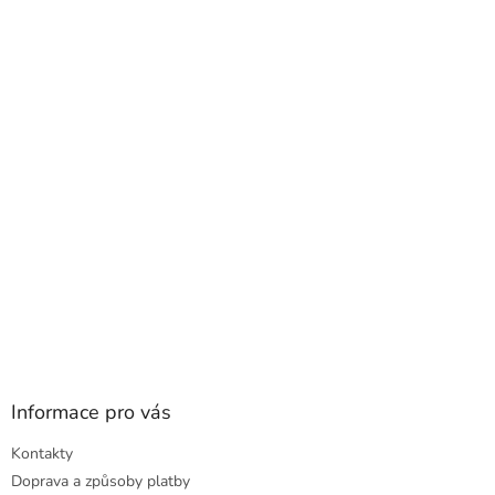
á
p
a
t
í
Informace pro vás
Kontakty
Doprava a způsoby platby