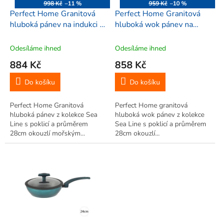
o
998 Kč
–11 %
959 Kč
–10 %
d
Perfect Home Granitová
Perfect Home Granitová
u
hluboká pánev na indukci s
hluboká wok pánev na
k
poklicí 28cm Sea Line,
indukci s poklicí 28cm Sea
t
15555
Line, 15811
Odesíláme ihned
Odesíláme ihned
ů
884 Kč
858 Kč
Do košíku
Do košíku
Perfect Home Granitová
Perfect Home granitová
hluboká pánev z kolekce Sea
hluboká wok pánev z kolekce
Line s poklicí a průměrem
Sea Line s poklicí a průměrem
28cm okouzlí mořským...
28cm okouzlí...