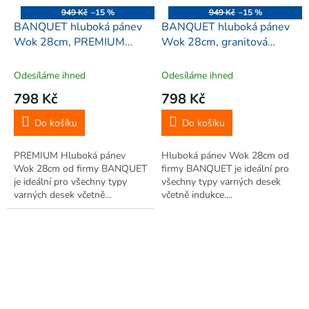
949 Kč
–15 %
949 Kč
–15 %
BANQUET hluboká pánev
BANQUET hluboká pánev
Wok 28cm, PREMIUM
Wok 28cm, granitová
hnědá granitová
(mramorová), 81229
(mramorová), 85903
Odesíláme ihned
Odesíláme ihned
798 Kč
798 Kč
Do košíku
Do košíku
PREMIUM Hluboká pánev
Hluboká pánev Wok 28cm od
Wok 28cm od firmy BANQUET
firmy BANQUET je ideální pro
je ideální pro všechny typy
všechny typy varných desek
varných desek včetně...
včetně indukce....