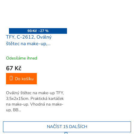
93 Kč
–27 %
TFY, C-2612, Oválný
štětec na make-up,
3,5x2x15cm, 1 ks, černý
Odesíláme ihned
67 Kč
Do košíku
Oválný štětec na make-up TFY,
3,5x2x15cm. Praktická kartáček
na make-up. Vhodná na make-
up, BB...
NAČÍST 15 DALŠÍCH