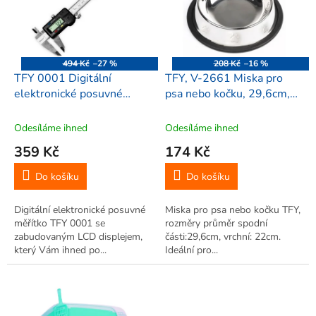
i
r
s
o
p
d
r
u
o
k
494 Kč
–27 %
208 Kč
–16 %
d
t
TFY 0001 Digitální
TFY, V-2661 Miska pro
u
ů
elektronické posuvné
psa nebo kočku, 29,6cm,
k
měřítko 150 mm
nerez
t
Odesíláme ihned
Odesíláme ihned
ů
359 Kč
174 Kč
Do košíku
Do košíku
Digitální elektronické posuvné
Miska pro psa nebo kočku TFY,
měřítko TFY 0001 se
rozměry průměr spodní
zabudovaným LCD displejem,
části:29,6cm, vrchní: 22cm.
který Vám ihned po...
Ideální pro...