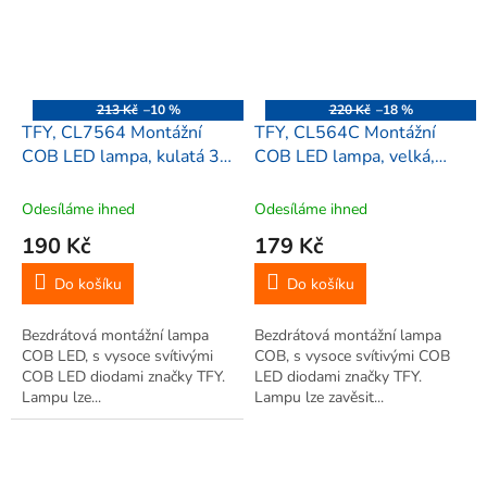
213 Kč
–10 %
220 Kč
–18 %
TFY, CL7564 Montážní
TFY, CL564C Montážní
COB LED lampa, kulatá 3
COB LED lampa, velká,
W, 100 lm
červená 3 W
Odesíláme ihned
Odesíláme ihned
190 Kč
179 Kč
Do košíku
Do košíku
Bezdrátová montážní lampa
Bezdrátová montážní lampa
COB LED, s vysoce svítivými
COB, s vysoce svítivými COB
COB LED diodami značky TFY.
LED diodami značky TFY.
Lampu lze...
Lampu lze zavěsit...