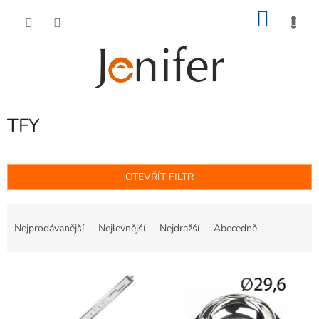
Přejít
NÁKU
na
obsah
KOŠÍK
TFY
OTEVŘÍT FILTR
Ř
a
Nejprodávanější
Nejlevnější
Nejdražší
Abecedně
z
e
V
n
ý
í
p
p