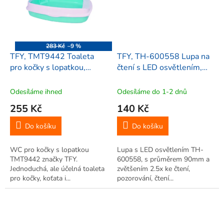
283 Kč
–9 %
TFY, TMT9442 Toaleta
TFY, TH-600558 Lupa na
pro kočky s lopatkou,
čtení s LED osvětlením,
tyrkysová 47x36x12 cm
zvětšení 2.5x
Odesíláme ihned
Odesíláme do 1-2 dnů
255 Kč
140 Kč
Do košíku
Do košíku
WC pro kočky s lopatkou
Lupa s LED osvětlením TH-
TMT9442 značky TFY.
600558, s průměrem 90mm a
Jednoduchá, ale účelná toaleta
zvětšením 2.5x ke čtení,
pro kočky, koťata i...
pozorování, čtení...