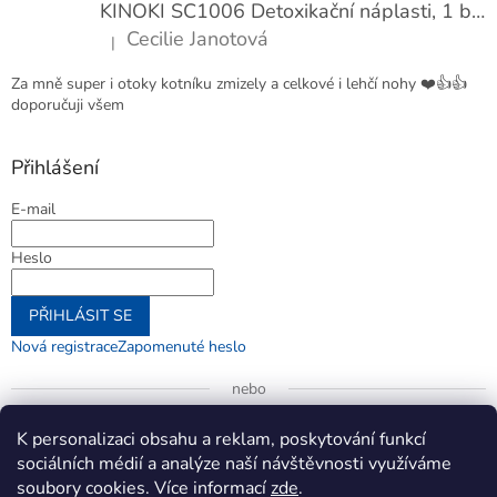
KINOKI SC1006 Detoxikační náplasti, 1 balení - 10 ks
Cecilie Janotová
|
Hodnocení produktu je 4 z 5 hvězdiček.
Za mně super i otoky kotníku zmizely a celkové i lehčí nohy ❤️👍👍
doporučuji všem
Přihlášení
E-mail
Heslo
PŘIHLÁSIT SE
Nová registrace
Zapomenuté heslo
nebo
Přihlásit se přes Google
K personalizaci obsahu a reklam, poskytování funkcí
sociálních médií a analýze naší návštěvnosti využíváme
soubory cookies. Více informací
zde
.