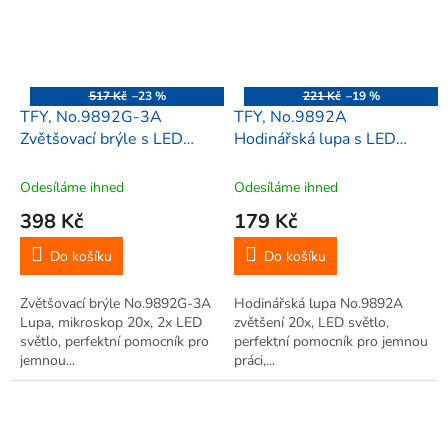
517 Kč
–23 %
221 Kč
–19 %
TFY, No.9892G-3A
TFY, No.9892A
Zvětšovací brýle s LED
Hodinářská lupa s LED
světlem, 20x zvětšení
osvětlením, 20x zvětšení
Odesíláme ihned
Odesíláme ihned
398 Kč
179 Kč
Do košíku
Do košíku
Zvětšovací brýle No.9892G-3A
Hodinářská lupa No.9892A
Lupa, mikroskop 20x, 2x LED
zvětšení 20x, LED světlo,
světlo, perfektní pomocník pro
perfektní pomocník pro jemnou
jemnou...
práci,...