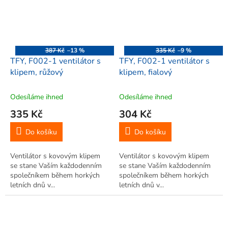
387 Kč
–13 %
335 Kč
–9 %
TFY, F002-1 ventilátor s
TFY, F002-1 ventilátor s
klipem, růžový
klipem, fialový
Odesíláme ihned
Odesíláme ihned
335 Kč
304 Kč
Do košíku
Do košíku
Ventilátor s kovovým klipem
Ventilátor s kovovým klipem
se stane Vaším každodenním
se stane Vaším každodenním
společníkem během horkých
společníkem během horkých
letních dnů v...
letních dnů v...