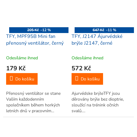
205 Kč
–12 %
647 Kč
–11 %
TFY, MPF95B Mini fan
TFY, J2147 Ájurvédské
přenosný ventilátor, černý
brýle J2147, černé
Odesíláme ihned
Odesíláme ihned
179 Kč
572 Kč
Do košíku
Do košíku
Přenosný ventilátor se stane
Ajurvédske brýleTFY jsou
Vaším každodenním
děrovány brýle bez dioptrie,
společníkem během horkých
sloužící na trénink očních
letních dnů v pracovním...
svalů....