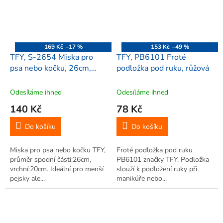
169 Kč
–17 %
153 Kč
–49 %
TFY, S-2654 Miska pro
TFY, PB6101 Froté
psa nebo kočku, 26cm,
podložka pod ruku, růžová
nerez
Odesíláme ihned
Odesíláme ihned
140 Kč
78 Kč
Do košíku
Do košíku
Miska pro psa nebo kočku TFY,
Froté podložka pod ruku
průměr spodní části:26cm,
PB6101 značky TFY. Podložka
vrchní:20cm. Ideální pro menší
slouží k podložení ruky při
pejsky ale...
manikúře nebo...