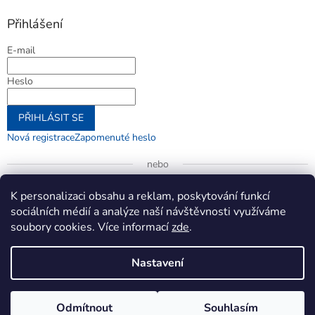
Přihlášení
E-mail
Heslo
PŘIHLÁSIT SE
Nová registrace
Zapomenuté heslo
nebo
Přihlásit se přes Google
K personalizaci obsahu a reklam, poskytování funkcí
sociálních médií a analýze naší návštěvnosti využíváme
soubory cookies. Více informací
zde
.
Vytvořil Shoptet
Nastavení
Copyright 2026
jenifer.cz
. Všechna práva vyhrazena.
Upravit
Odmítnout
Souhlasím
nastavení cookies