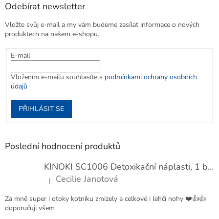
Odebírat newsletter
Vložte svůj e-mail a my vám budeme zasílat informace o nových
produktech na našem e-shopu.
E-mail
Vložením e-mailu souhlasíte s
podmínkami ochrany osobních
údajů
PŘIHLÁSIT SE
Poslední hodnocení produktů
KINOKI SC1006 Detoxikační náplasti, 1 balení - 10 ks
Cecilie Janotová
|
Hodnocení produktu je 4 z 5 hvězdiček.
Za mně super i otoky kotníku zmizely a celkové i lehčí nohy ❤️👍👍
doporučuji všem