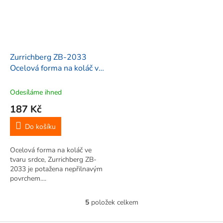
Zurrichberg ZB-2033
Ocelová forma na koláč ve
tvaru srdce,
27,5x27x4,5cm
Odesíláme ihned
187 Kč
Do košíku
Ocelová forma na koláč ve
tvaru srdce, Zurrichberg ZB-
2033 je potažena nepřilnavým
povrchem....
5
položek celkem
O
v