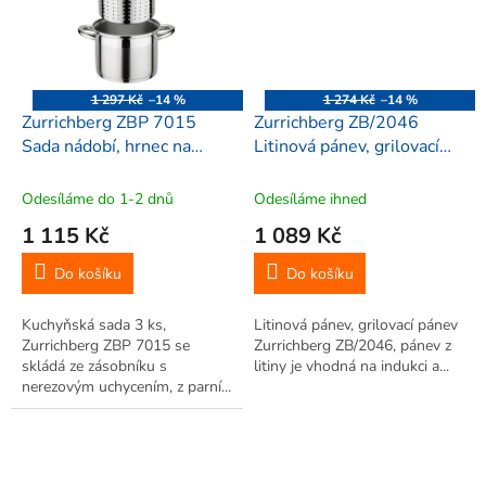
1 297 Kč
–14 %
1 274 Kč
–14 %
Zurrichberg ZBP 7015
Zurrichberg ZB/2046
Sada nádobí, hrnec na
Litinová pánev, grilovací
těstoviny, 3 ks
pánev DELUXE 32cm
Odesíláme do 1-2 dnů
Odesíláme ihned
1 115 Kč
1 089 Kč
Do košíku
Do košíku
Kuchyňská sada 3 ks,
Litinová pánev, grilovací pánev
Zurrichberg ZBP 7015 se
Zurrichberg ZB/2046, pánev z
skládá ze zásobníku s
litiny je vhodná na indukci a...
nerezovým uchycením, z parní...