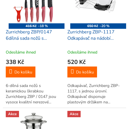
i
r
s
o
p
d
r
u
o
k
416 Kč
–18 %
650 Kč
–20 %
d
t
Zurrichberg ZBP/0147
Zurrichberg ZBP-1117
u
ů
6dílná sada nožů s
Odkapávač na nádobí
k
keramickou škrabkou 19,5
44,4x27,7 cm
t
/ 19,3 / 12/10 / 8,5 cm,
Odesíláme ihned
Odesíláme ihned
ů
červená
338 Kč
520 Kč
Do košíku
Do košíku
6-dílná sada nožů s
Odkapávač, Zurrichberg ZBP-
keramickou škrabkou
1117, s jednou úrovní.
Zurrichberg ZBP / 0147 jsou
Odkapávač disponuje
vysoce kvalitní nerezové...
plastovým držákem na...
Akce
Akce