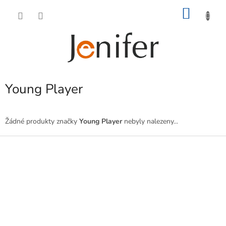
Přejít
NÁKU
na
obsah
KOŠÍK
Young Player
Žádné produkty značky
Young Player
nebyly nalezeny...
Z
á
p
a
t
í