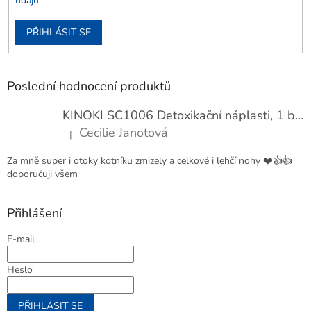
údajů
PŘIHLÁSIT SE
Poslední hodnocení produktů
KINOKI SC1006 Detoxikační náplasti, 1 balení - 10 ks
Cecilie Janotová
|
Hodnocení produktu je 4 z 5 hvězdiček.
Za mně super i otoky kotníku zmizely a celkové i lehčí nohy ❤️👍👍
doporučuji všem
Přihlášení
E-mail
Heslo
PŘIHLÁSIT SE