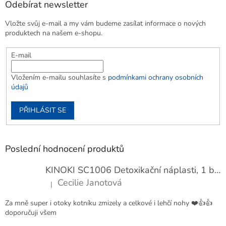
Odebírat newsletter
Vložte svůj e-mail a my vám budeme zasílat informace o nových
produktech na našem e-shopu.
E-mail
Vložením e-mailu souhlasíte s
podmínkami ochrany osobních
údajů
PŘIHLÁSIT SE
Poslední hodnocení produktů
KINOKI SC1006 Detoxikační náplasti, 1 balení - 10 ks
Cecilie Janotová
|
Hodnocení produktu je 4 z 5 hvězdiček.
Za mně super i otoky kotníku zmizely a celkové i lehčí nohy ❤️👍👍
doporučuji všem