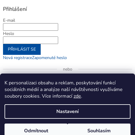
Přihlášení
E-mail
Heslo
PŘIHLÁSIT SE
Nová registrace
Zapomenuté heslo
nebo
Přihlásit se přes Google
K personalizaci obsahu a reklam, poskytování funkcí
sociálních médií a analýze naší návštěvnosti využíváme
soubory cookies. Více informací
zde
.
Vytvořil Shoptet
Nastavení
Copyright 2026
jenifer.cz
. Všechna práva vyhrazena.
Upravit
Odmítnout
Souhlasím
nastavení cookies