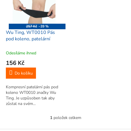
i
r
s
o
p
d
r
u
o
k
257 Kč
–39 %
d
t
Wu Ting, WT0010 Pás
u
ů
pod koleno, patelární
k
t
Odesíláme ihned
ů
156 Kč
Do košíku
Kompresní patelární pás pod
koleno WT0010 značky Wu
Ting. Je uzpůsoben tak aby
zůstal na svém...
1
položek celkem
O
v