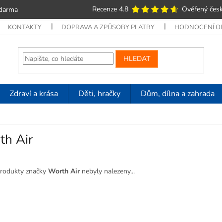
Recenze 4.8
Ověřený česk
zdarma
KONTAKTY
DOPRAVA A ZPŮSOBY PLATBY
HODNOCENÍ 
HLEDAT
Zdraví a krása
Děti, hračky
Dům, dílna a zahrada
th Air
rodukty značky
Worth Air
nebyly nalezeny...