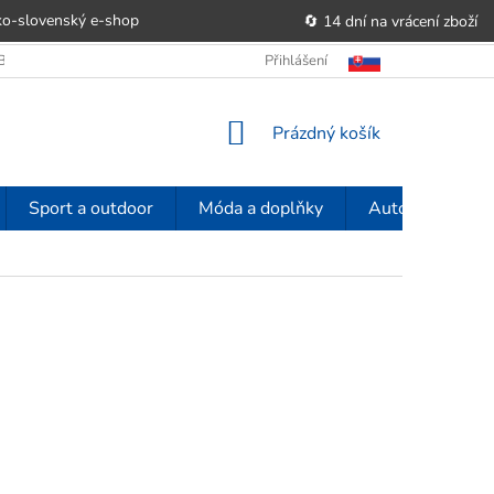
o-slovenský e‑shop
🔄 14 dní na vrácení zboží
OBCHODU
OBCHODNÍ PODMÍNKY
Přihlášení
POUČENÍ O PRÁVU SPOTŘE
NÁKUPNÍ
Prázdný košík
KOŠÍK
Sport a outdoor
Móda a doplňky
Auto-moto