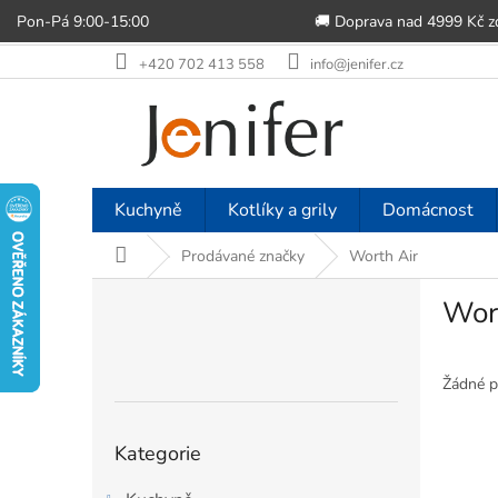
Pon-Pá 9:00-15:00
🚚 Doprava nad 4999 Kč 
Přejít
+420 702 413 558
info@jenifer.cz
na
obsah
Kuchyně
Kotlíky a grily
Domácnost
Domů
Prodávané značky
Worth Air
P
Wor
o
s
t
r
Žádné p
a
n
Přeskočit
Kategorie
n
kategorie
í