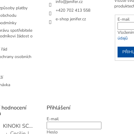
Vložte svů
info
@
jenifer.cz
produktec
způsoby platby
+420 702 413 558
 obchodu
e-shop jenifer.cz
E-mail
podmínky
rávu spotřebitele
Vložením
odníkovi žádost o
údajů
 řád
PŘIHL
chrany osobních
ží
návka
í hodnocení
Přihlášení
ů
E-mail
KINOKI SC1006 Detoxikační náplasti, 1 balení - 10 ks
Heslo
Cecilie Janotová