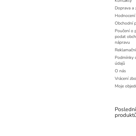
Kontakty
Doprava a 
Hodnocení
Obchodní 
Poučení o p
podat obch
nápravu
Reklamační
Podmínky o
údajů
O nás
Vrácení zbo
Moje objed
Posledn
produkt