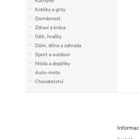
Kuchyně
p
a
Kotlíky a grily
n
Domácnost
e
Zdraví a krása
l
Děti, hračky
Dům, dílna a zahrada
Sport a outdoor
Móda a doplňky
Auto-moto
Chovatelství
Z
á
p
a
t
Informac
í