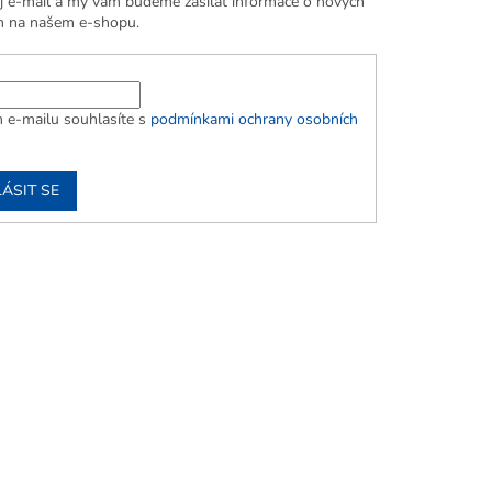
j e-mail a my vám budeme zasílat informace o nových
h na našem e-shopu.
 e-mailu souhlasíte s
podmínkami ochrany osobních
ÁSIT SE