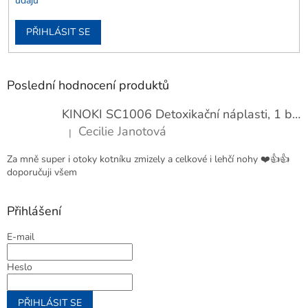
údajů
PŘIHLÁSIT SE
Poslední hodnocení produktů
KINOKI SC1006 Detoxikační náplasti, 1 balení - 10 ks
Cecilie Janotová
|
Hodnocení produktu je 4 z 5 hvězdiček.
Za mně super i otoky kotníku zmizely a celkové i lehčí nohy ❤️👍👍
doporučuji všem
Přihlášení
E-mail
Heslo
PŘIHLÁSIT SE