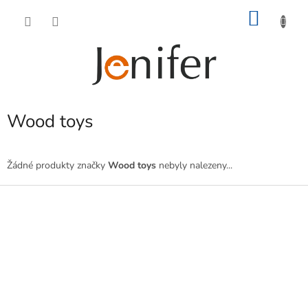
Přejít
NÁKU
na
obsah
KOŠÍK
Wood toys
Žádné produkty značky
Wood toys
nebyly nalezeny...
Z
á
p
a
t
í