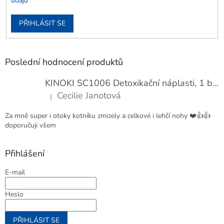
údajů
PŘIHLÁSIT SE
Poslední hodnocení produktů
KINOKI SC1006 Detoxikační náplasti, 1 balení - 10 ks
Cecilie Janotová
|
Hodnocení produktu je 4 z 5 hvězdiček.
Za mně super i otoky kotníku zmizely a celkové i lehčí nohy ❤️👍👍
doporučuji všem
Přihlášení
E-mail
Heslo
PŘIHLÁSIT SE