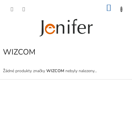
Přejít
NÁKU
na
obsah
KOŠÍK
WIZCOM
Žádné produkty značky
WIZCOM
nebyly nalezeny...
Z
á
p
a
t
í