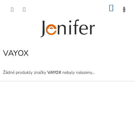
Přejít
NÁKU
na
obsah
KOŠÍK
VAYOX
Žádné produkty značky
VAYOX
nebyly nalezeny...
Z
á
p
a
t
í