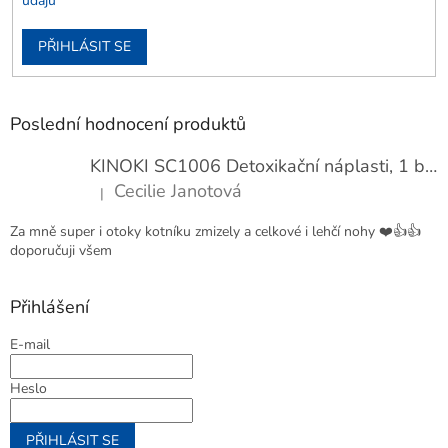
údajů
PŘIHLÁSIT SE
Poslední hodnocení produktů
KINOKI SC1006 Detoxikační náplasti, 1 balení - 10 ks
Cecilie Janotová
|
Hodnocení produktu je 4 z 5 hvězdiček.
Za mně super i otoky kotníku zmizely a celkové i lehčí nohy ❤️👍👍
doporučuji všem
Přihlášení
E-mail
Heslo
PŘIHLÁSIT SE