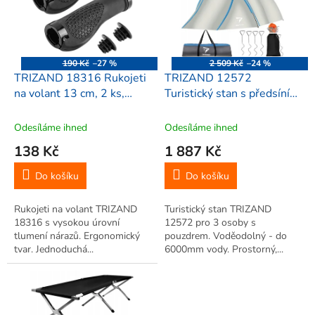
i
r
s
o
p
d
r
u
o
k
190 Kč
–27 %
2 509 Kč
–24 %
d
t
TRIZAND 18316 Rukojeti
TRIZAND 12572
u
ů
na volant 13 cm, 2 ks,
Turistický stan s předsíní
k
černá
pro 3 osoby, šedý,
t
210x120cm
Odesíláme ihned
Odesíláme ihned
ů
138 Kč
1 887 Kč
Do košíku
Do košíku
Rukojeti na volant TRIZAND
Turistický stan TRIZAND
18316 s vysokou úrovní
12572 pro 3 osoby s
tlumení nárazů. Ergonomický
pouzdrem. Voděodolný - do
tvar. Jednoduchá...
6000mm vody. Prostorný,...