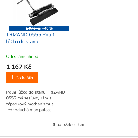
1 973 Kč
–40 %
TRIZAND 0555 Polní
lůžko do stanu
186x70x43cm, černá
Odesíláme ihned
1 167 Kč
Do košíku
Polní lůžko do stanu TRIZAND
0555 má zesílený rám a
západkový mechanismus.
Jednoduchá manipulace...
3
položek celkem
O
v