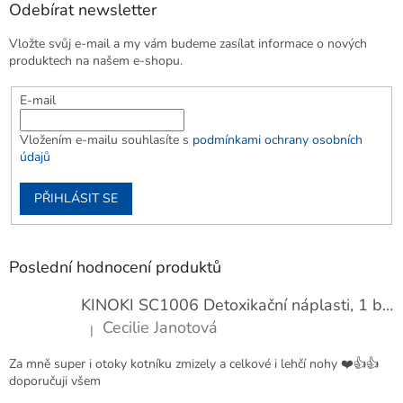
Odebírat newsletter
Vložte svůj e-mail a my vám budeme zasílat informace o nových
produktech na našem e-shopu.
E-mail
Vložením e-mailu souhlasíte s
podmínkami ochrany osobních
údajů
PŘIHLÁSIT SE
Poslední hodnocení produktů
KINOKI SC1006 Detoxikační náplasti, 1 balení - 10 ks
Cecilie Janotová
|
Hodnocení produktu je 4 z 5 hvězdiček.
Za mně super i otoky kotníku zmizely a celkové i lehčí nohy ❤️👍👍
doporučuji všem