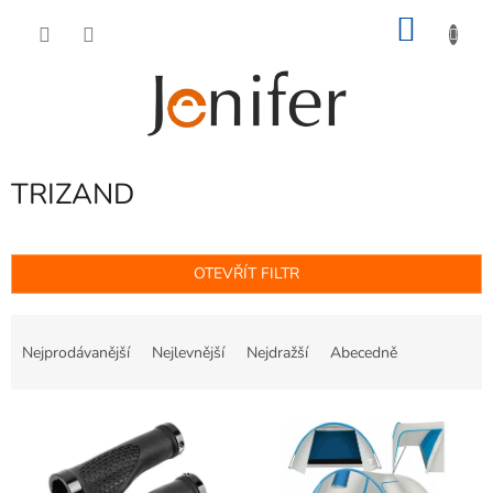
Přejít
NÁKU
na
obsah
KOŠÍK
TRIZAND
OTEVŘÍT FILTR
Ř
a
Nejprodávanější
Nejlevnější
Nejdražší
Abecedně
z
e
V
n
ý
í
p
p