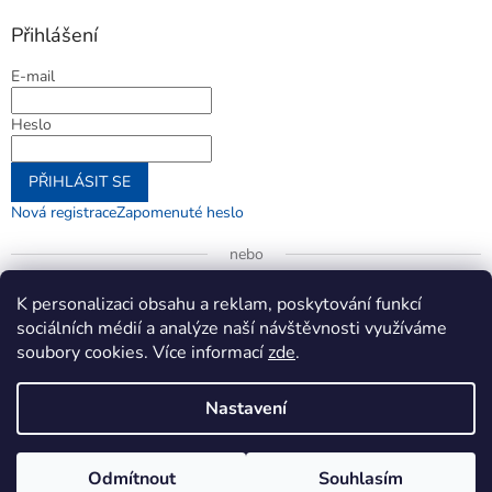
Přihlášení
E-mail
Heslo
PŘIHLÁSIT SE
Nová registrace
Zapomenuté heslo
nebo
Přihlásit se přes Google
K personalizaci obsahu a reklam, poskytování funkcí
sociálních médií a analýze naší návštěvnosti využíváme
soubory cookies. Více informací
zde
.
Vytvořil Shoptet
Nastavení
Copyright 2026
jenifer.cz
. Všechna práva vyhrazena.
Upravit
Odmítnout
Souhlasím
nastavení cookies