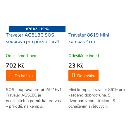
876 Kč
–19 %
Traveler AG518C SOS
Traveler 8619 Mini
souprava pro přežití 16v1
kompas 4cm
Odesíláme ihned
Odesíláme ihned
702 Kč
23 Kč
Do košíku
Do košíku
SOS souprava pro přežití 16v1
Mini kompas Traveler 8619 pro
Traveler AG518C je
každého dobrodruha. S
neocenitelná pomůcka pro vás
dvoubarevnou střelkou. S
v přírodě, na kempu...
označením světových...