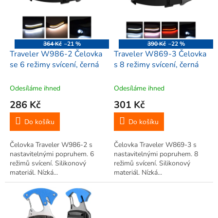
i
r
s
o
p
d
r
u
o
k
364 Kč
–21 %
390 Kč
–22 %
d
t
Traveler W986-2 Čelovka
Traveler W869-3 Čelovka
u
ů
se 6 režimy svícení, černá
s 8 režimy svícení, černá
k
t
Odesíláme ihned
Odesíláme ihned
ů
286 Kč
301 Kč
Do košíku
Do košíku
Čelovka Traveler W986-2 s
Čelovka Traveler W869-3 s
nastavitelnými popruhem. 6
nastavitelnými popruhem. 8
režimů svícení. Silikonový
režimů svícení. Silikonový
materiál. Nízká...
materiál. Nízká...