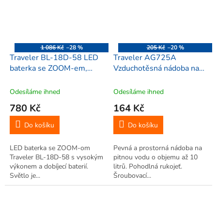
1 086 Kč
–28 %
205 Kč
–20 %
Traveler BL-18D-58 LED
Traveler AG725A
baterka se ZOOM-em,
Vzduchotěsná nádoba na
voděodolné, 19cm, 200m,
pitnou vodu, skládací, 10L
80000lm
Odesíláme ihned
Odesíláme ihned
780 Kč
164 Kč
Do košíku
Do košíku
LED baterka se ZOOM-om
Pevná a prostorná nádoba na
Traveler BL-18D-58 s vysokým
pitnou vodu o objemu až 10
výkonem a dobíjecí baterií.
litrů. Pohodlná rukojeť.
Světlo je...
Šroubovací...