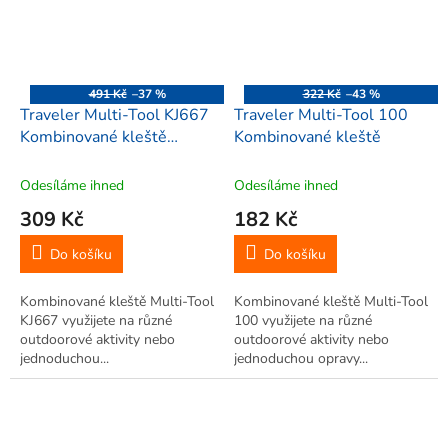
491 Kč
–37 %
322 Kč
–43 %
Traveler Multi-Tool KJ667
Traveler Multi-Tool 100
Kombinované kleště
Kombinované kleště
10,5cm
Odesíláme ihned
Odesíláme ihned
309 Kč
182 Kč
Do košíku
Do košíku
Kombinované kleště Multi-Tool
Kombinované kleště Multi-Tool
KJ667 využijete na různé
100 využijete na různé
outdoorové aktivity nebo
outdoorové aktivity nebo
jednoduchou...
jednoduchou opravy...