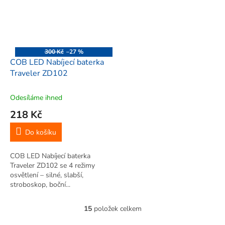
300 Kč
–27 %
COB LED Nabíjecí baterka
Traveler ZD102
Odesíláme ihned
218 Kč
Do košíku
COB LED Nabíjecí baterka
Traveler ZD102 se 4 režimy
osvětlení – silné, slabší,
stroboskop, boční...
15
položek celkem
O
v