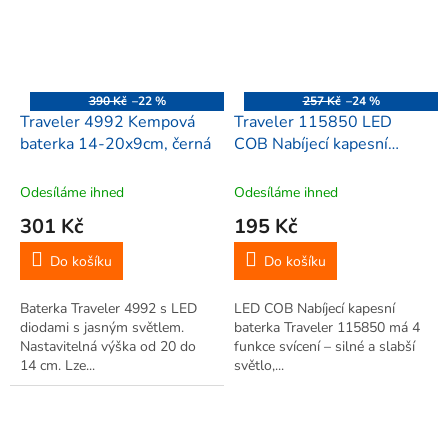
390 Kč
–22 %
257 Kč
–24 %
Traveler 4992 Kempová
Traveler 115850 LED
baterka 14-20x9cm, černá
COB Nabíjecí kapesní
baterka se ZOOM-em,
černá
Odesíláme ihned
Odesíláme ihned
301 Kč
195 Kč
Do košíku
Do košíku
Baterka Traveler 4992 s LED
LED COB Nabíjecí kapesní
diodami s jasným světlem.
baterka Traveler 115850 má 4
Nastavitelná výška od 20 do
funkce svícení – silné a slabší
14 cm. Lze...
světlo,...