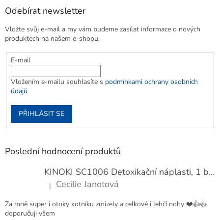
Odebírat newsletter
Vložte svůj e-mail a my vám budeme zasílat informace o nových
produktech na našem e-shopu.
E-mail
Vložením e-mailu souhlasíte s
podmínkami ochrany osobních
údajů
PŘIHLÁSIT SE
Poslední hodnocení produktů
KINOKI SC1006 Detoxikační náplasti, 1 balení - 10 ks
Cecilie Janotová
|
Hodnocení produktu je 4 z 5 hvězdiček.
Za mně super i otoky kotníku zmizely a celkové i lehčí nohy ❤️👍👍
doporučuji všem