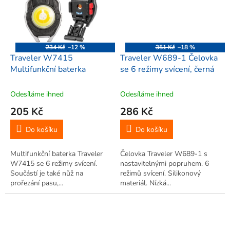
234 Kč
–12 %
351 Kč
–18 %
Traveler W7415
Traveler W689-1 Čelovka
Multifunkční baterka
se 6 režimy svícení, černá
Odesíláme ihned
Odesíláme ihned
205 Kč
286 Kč
Do košíku
Do košíku
Multifunkční baterka Traveler
Čelovka Traveler W689-1 s
W7415 se 6 režimy svícení.
nastavitelnými popruhem. 6
Součástí je také nůž na
režimů svícení. Silikonový
prořezání pasu,...
materiál. Nízká...