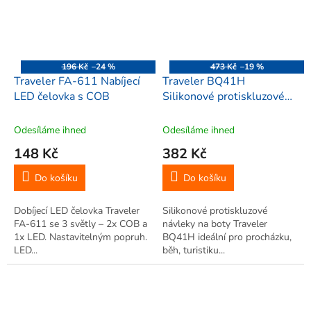
196 Kč
–24 %
473 Kč
–19 %
Traveler FA-611 Nabíjecí
Traveler BQ41H
LED čelovka s COB
Silikonové protiskluzové
návleky na boty, Kočky na
sníh, 39-46cm, 1 pár,
Odesíláme ihned
Odesíláme ihned
oranžové
148 Kč
382 Kč
Do košíku
Do košíku
Dobíjecí LED čelovka Traveler
Silikonové protiskluzové
FA-611 se 3 světly – 2x COB a
návleky na boty Traveler
1x LED. Nastavitelným popruh.
BQ41H ideální pro procházku,
LED...
běh, turistiku...