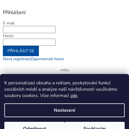
Přihlášení
E-mail
Heslo
PŘIHLÁSIT SE
Nová registrace
Zapomenuté heslo
nebo
Přihlásit se přes Google
K personalizaci obsahu a reklam, poskytování funkcí
sociálních médií a analýze naší návštěvnosti využíváme
soubory cookies. Více informací
zde
.
Vytvořil Shoptet
Nastavení
Copyright 2026
jenifer.cz
. Všechna práva vyhrazena.
Upravit
Odmítnout
Souhlasím