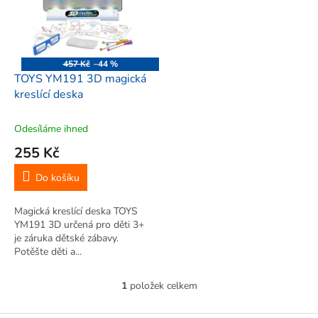
i
r
s
o
p
d
r
u
o
k
457 Kč
–44 %
d
t
TOYS YM191 3D magická
u
ů
kreslící deska
k
t
Odesíláme ihned
ů
255 Kč
Do košíku
Magická kreslící deska TOYS
YM191 3D určená pro děti 3+
je záruka dětské zábavy.
Potěšte děti a...
1
položek celkem
O
v