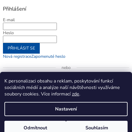
Přihlášení
E-mail
Heslo
PŘIHLÁSIT SE
Nová registrace
Zapomenuté heslo
nebo
Přihlásit se přes Google
K personalizaci obsahu a reklam, poskytování funkcí
sociálních médií a analýze naší návštěvnosti využíváme
soubory cookies. Více informací
zde
.
Vytvořil Shoptet
Nastavení
Copyright 2026
jenifer.cz
. Všechna práva vyhrazena.
Upravit
Odmítnout
Souhlasím
nastavení cookies