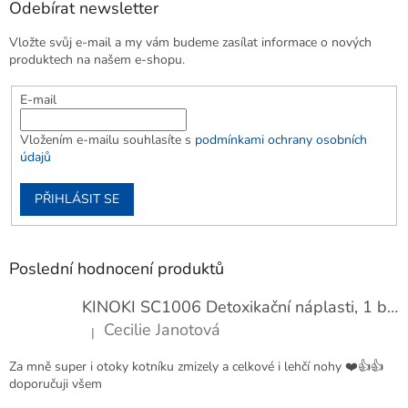
Odebírat newsletter
Vložte svůj e-mail a my vám budeme zasílat informace o nových
produktech na našem e-shopu.
E-mail
Vložením e-mailu souhlasíte s
podmínkami ochrany osobních
údajů
PŘIHLÁSIT SE
Poslední hodnocení produktů
KINOKI SC1006 Detoxikační náplasti, 1 balení - 10 ks
Cecilie Janotová
|
Hodnocení produktu je 4 z 5 hvězdiček.
Za mně super i otoky kotníku zmizely a celkové i lehčí nohy ❤️👍👍
doporučuji všem