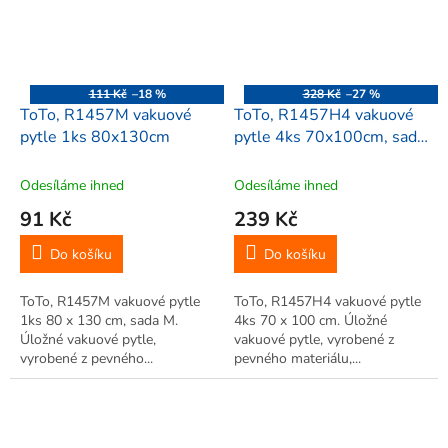
111 Kč
–18 %
328 Kč
–27 %
ToTo, R1457M vakuové
ToTo, R1457H4 vakuové
pytle 1ks 80x130cm
pytle 4ks 70x100cm, sada
H-4
Odesíláme ihned
Odesíláme ihned
91 Kč
239 Kč
Do košíku
Do košíku
ToTo, R1457M vakuové pytle
ToTo, R1457H4 vakuové pytle
1ks 80 x 130 cm, sada M.
4ks 70 x 100 cm. Úložné
Úložné vakuové pytle,
vakuové pytle, vyrobené z
vyrobené z pevného...
pevného materiálu,...