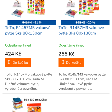
i
r
s
o
p
d
r
u
o
k
541 Kč
–21 %
322 Kč
–20 %
d
t
ToTo, R1457M5 vakuové
ToTo, R1457M3 vakuové
u
ů
pytle 5ks 80x130cm
pytle 3ks 80x130cm
k
t
Odesíláme ihned
Odesíláme ihned
ů
424 Kč
255 Kč
Do košíku
Do košíku
ToTo, R1457M5 vakuové pytle
ToTo, R1457M3 vakuové pytle
5ks 80 x 130 cm, sada M.
3ks 80 x 130 cm, sada M.
Úložné vakuové pytle,
Úložné vakuové pytle,
vyrobené z pevného...
vyrobené z pevného...