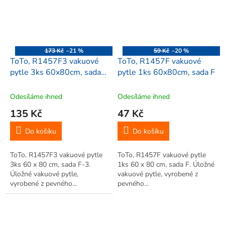
173 Kč
–21 %
59 Kč
–20 %
ToTo, R1457F3 vakuové
ToTo, R1457F vakuové
pytle 3ks 60x80cm, sada
pytle 1ks 60x80cm, sada F
F-3
Odesíláme ihned
Odesíláme ihned
135 Kč
47 Kč
Do košíku
Do košíku
ToTo, R1457F3 vakuové pytle
ToTo, R1457F vakuové pytle
3ks 60 x 80 cm, sada F-3.
1ks 60 x 80 cm, sada F. Úložné
Úložné vakuové pytle,
vakuové pytle, vyrobené z
vyrobené z pevného...
pevného...