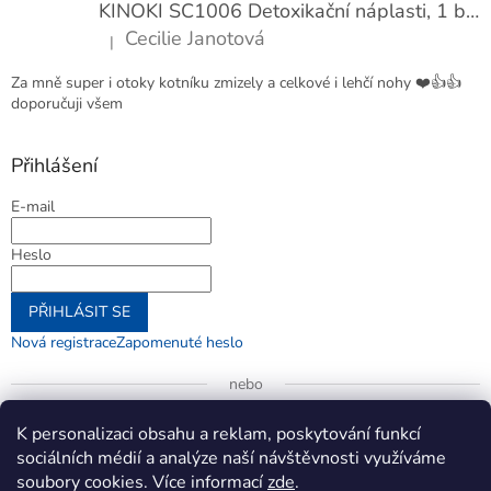
KINOKI SC1006 Detoxikační náplasti, 1 balení - 10 ks
Cecilie Janotová
|
Hodnocení produktu je 4 z 5 hvězdiček.
Za mně super i otoky kotníku zmizely a celkové i lehčí nohy ❤️👍👍
doporučuji všem
Přihlášení
E-mail
Heslo
PŘIHLÁSIT SE
Nová registrace
Zapomenuté heslo
nebo
Přihlásit se přes Google
K personalizaci obsahu a reklam, poskytování funkcí
sociálních médií a analýze naší návštěvnosti využíváme
soubory cookies. Více informací
zde
.