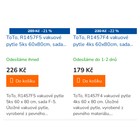
289 Kč
–21 %
230 Kč
–22 %
ToTo, R1457F5 vakuové
ToTo, R1457F4 vakuové
pytle 5ks 60x80cm, sada
pytle 4ks 60x80cm, sada
F-5
F-4
Odesíláme ihned
Odesíláme do 1-2 dnů
226 Kč
179 Kč
Do košíku
Do košíku
ToTo, R1457F5 vakuové pytle
ToTo, R1457F4 vakuové pytle
5ks 60 x 80 cm, sada F-5.
4ks 60 x 80 cm. Úložné
Úložné vakuové pytle,
vakuové pytle, vyrobené z
vyrobené z pevného...
pevného materiálu,...