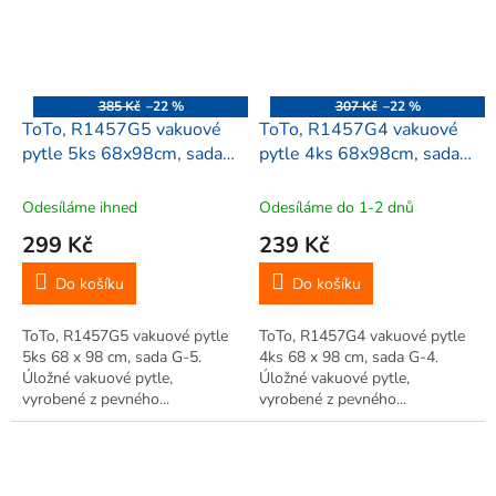
385 Kč
–22 %
307 Kč
–22 %
ToTo, R1457G5 vakuové
ToTo, R1457G4 vakuové
pytle 5ks 68x98cm, sada
pytle 4ks 68x98cm, sada
G-5
G-4
Odesíláme ihned
Odesíláme do 1-2 dnů
299 Kč
239 Kč
Do košíku
Do košíku
ToTo, R1457G5 vakuové pytle
ToTo, R1457G4 vakuové pytle
5ks 68 x 98 cm, sada G-5.
4ks 68 x 98 cm, sada G-4.
Úložné vakuové pytle,
Úložné vakuové pytle,
vyrobené z pevného...
vyrobené z pevného...