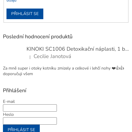
údajů
PŘIHLÁSIT SE
Poslední hodnocení produktů
KINOKI SC1006 Detoxikační náplasti, 1 balení - 10 ks
Cecilie Janotová
|
Hodnocení produktu je 4 z 5 hvězdiček.
Za mně super i otoky kotníku zmizely a celkové i lehčí nohy ❤️👍👍
doporučuji všem
Přihlášení
E-mail
Heslo
PŘIHLÁSIT SE