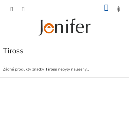
Přejít
NÁKU
na
obsah
KOŠÍK
Tiross
Žádné produkty značky
Tiross
nebyly nalezeny...
Z
á
p
a
t
í