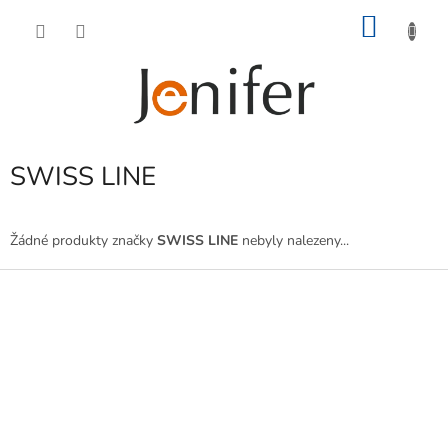
Přejít
NÁKU
na
obsah
KOŠÍK
SWISS LINE
Žádné produkty značky
SWISS LINE
nebyly nalezeny...
Z
á
p
a
t
í