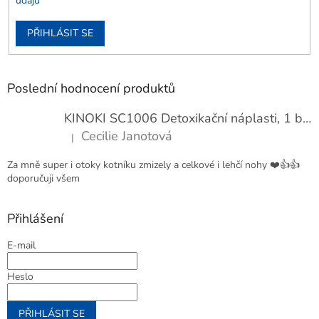
údajů
PŘIHLÁSIT SE
Poslední hodnocení produktů
KINOKI SC1006 Detoxikační náplasti, 1 balení - 10 ks
Cecilie Janotová
|
Hodnocení produktu je 4 z 5 hvězdiček.
Za mně super i otoky kotníku zmizely a celkové i lehčí nohy ❤️👍👍
doporučuji všem
Přihlášení
E-mail
Heslo
PŘIHLÁSIT SE