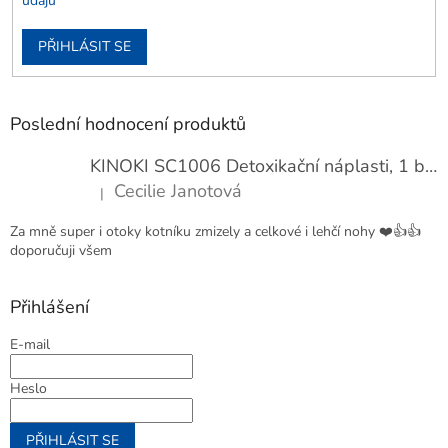
údajů
PŘIHLÁSIT SE
Poslední hodnocení produktů
KINOKI SC1006 Detoxikační náplasti, 1 balení - 10 ks
Cecilie Janotová
|
Hodnocení produktu je 4 z 5 hvězdiček.
Za mně super i otoky kotníku zmizely a celkové i lehčí nohy ❤️👍👍
doporučuji všem
Přihlášení
E-mail
Heslo
PŘIHLÁSIT SE