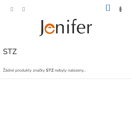
Přejít
NÁKU
na
obsah
KOŠÍK
STZ
Žádné produkty značky
STZ
nebyly nalezeny...
Z
á
p
a
t
í