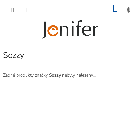
Přejít
NÁKU
na
obsah
KOŠÍK
Sozzy
Žádné produkty značky
Sozzy
nebyly nalezeny...
Z
á
p
a
t
í