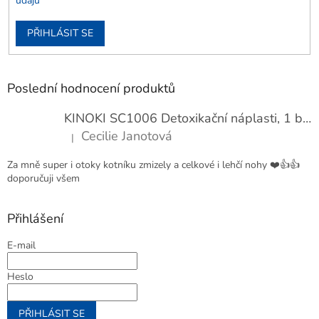
údajů
PŘIHLÁSIT SE
Poslední hodnocení produktů
KINOKI SC1006 Detoxikační náplasti, 1 balení - 10 ks
Cecilie Janotová
|
Hodnocení produktu je 4 z 5 hvězdiček.
Za mně super i otoky kotníku zmizely a celkové i lehčí nohy ❤️👍👍
doporučuji všem
Přihlášení
E-mail
Heslo
PŘIHLÁSIT SE