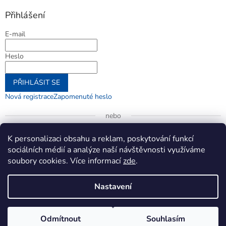
Přihlášení
E-mail
Heslo
PŘIHLÁSIT SE
Nová registrace
Zapomenuté heslo
nebo
Přihlásit se přes Google
K personalizaci obsahu a reklam, poskytování funkcí
sociálních médií a analýze naší návštěvnosti využíváme
soubory cookies. Více informací
zde
.
Vytvořil Shoptet
Nastavení
Copyright 2026
jenifer.cz
. Všechna práva vyhrazena.
Upravit
Odmítnout
Souhlasím
nastavení cookies