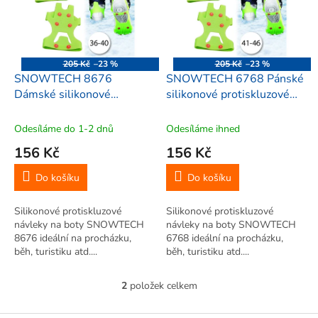
i
r
s
o
p
d
r
u
o
k
205 Kč
–23 %
205 Kč
–23 %
d
t
SNOWTECH 8676
SNOWTECH 6768 Pánské
u
ů
Dámské silikonové
silikonové protiskluzové
k
protiskluzové návleky na
návleky na boty, Kočky na
t
boty, Kočky na sníh, 18 cm,
sníh, 22cm, 1 pár, zelené
Odesíláme do 1-2 dnů
Odesíláme ihned
ů
1 pár, zelené
156 Kč
156 Kč
Do košíku
Do košíku
Silikonové protiskluzové
Silikonové protiskluzové
návleky na boty SNOWTECH
návleky na boty SNOWTECH
8676 ideální na procházku,
6768 ideální na procházku,
běh, turistiku atd....
běh, turistiku atd....
2
položek celkem
O
v