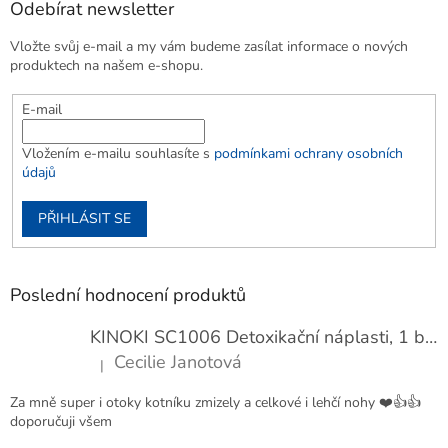
Odebírat newsletter
Vložte svůj e-mail a my vám budeme zasílat informace o nových
produktech na našem e-shopu.
E-mail
Vložením e-mailu souhlasíte s
podmínkami ochrany osobních
údajů
PŘIHLÁSIT SE
Poslední hodnocení produktů
KINOKI SC1006 Detoxikační náplasti, 1 balení - 10 ks
Cecilie Janotová
|
Hodnocení produktu je 4 z 5 hvězdiček.
Za mně super i otoky kotníku zmizely a celkové i lehčí nohy ❤️👍👍
doporučuji všem