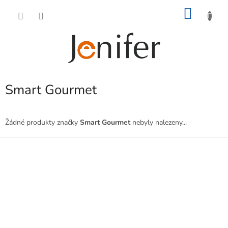
Přejít
NÁKU
na
obsah
KOŠÍK
Smart Gourmet
Žádné produkty značky
Smart Gourmet
nebyly nalezeny...
Z
á
p
a
t
í