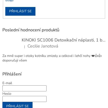
údajů
PŘIHLÁSIT SE
Poslední hodnocení produktů
KINOKI SC1006 Detoxikační náplasti, 1 balení - 10 ks
Cecilie Janotová
|
Hodnocení produktu je 4 z 5 hvězdiček.
Za mně super i otoky kotníku zmizely a celkové i lehčí nohy ❤️👍👍
doporučuji všem
Přihlášení
E-mail
Heslo
PŘIHLÁSIT SE