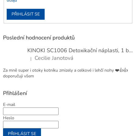
údajů
PŘIHLÁSIT SE
Poslední hodnocení produktů
KINOKI SC1006 Detoxikační náplasti, 1 balení - 10 ks
Cecilie Janotová
|
Hodnocení produktu je 4 z 5 hvězdiček.
Za mně super i otoky kotníku zmizely a celkové i lehčí nohy ❤️👍👍
doporučuji všem
Přihlášení
E-mail
Heslo
PŘIHLÁSIT SE