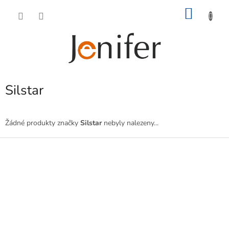
Přejít
NÁKU
na
obsah
KOŠÍK
Silstar
Žádné produkty značky
Silstar
nebyly nalezeny...
Z
á
p
a
t
í