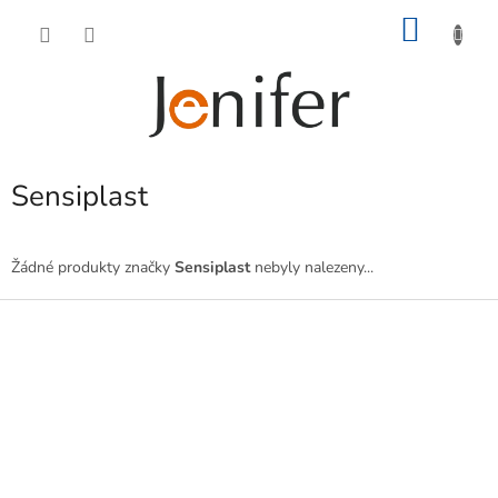
Přejít
NÁKU
na
obsah
KOŠÍK
Sensiplast
Žádné produkty značky
Sensiplast
nebyly nalezeny...
Z
á
p
a
t
í