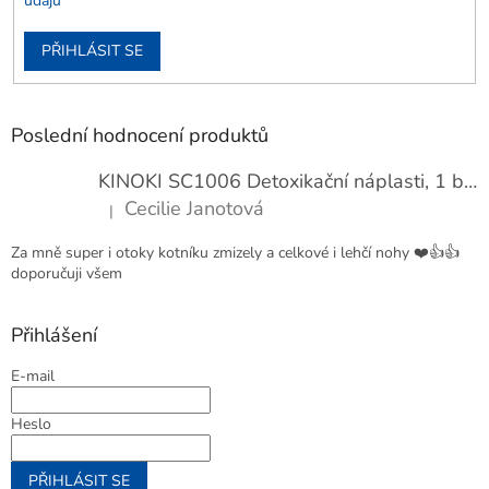
údajů
PŘIHLÁSIT SE
Poslední hodnocení produktů
KINOKI SC1006 Detoxikační náplasti, 1 balení - 10 ks
Cecilie Janotová
|
Hodnocení produktu je 4 z 5 hvězdiček.
Za mně super i otoky kotníku zmizely a celkové i lehčí nohy ❤️👍👍
doporučuji všem
Přihlášení
E-mail
Heslo
PŘIHLÁSIT SE