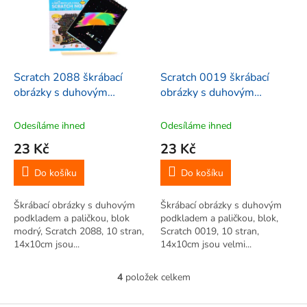
Scratch 2088 škrábací
Scratch 0019 škrábací
obrázky s duhovým
obrázky s duhovým
podkladem a paličkou, blok
podkladem a paličkou, blok
modrý, 10 stran, 14x10cm
oranžový, 10 stran,
Odesíláme ihned
Odesíláme ihned
14x10cm
23 Kč
23 Kč
Do košíku
Do košíku
Škrábací obrázky s duhovým
Škrábací obrázky s duhovým
podkladem a paličkou, blok
podkladem a paličkou, blok,
modrý, Scratch 2088, 10 stran,
Scratch 0019, 10 stran,
14x10cm jsou...
14x10cm jsou velmi...
4
položek celkem
O
v