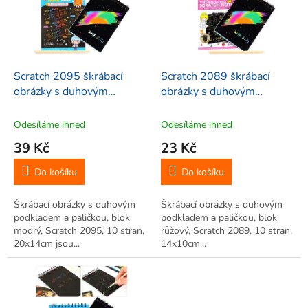
i
r
s
o
p
d
r
u
o
k
d
t
Scratch 2095 škrábací
Scratch 2089 škrábací
u
ů
obrázky s duhovým
obrázky s duhovým
k
podkladem a paličkou, blok
podkladem a paličkou, blok
t
modrý, 10 stran, 20x14cm
růžový, 10 stran, 14x10cm
Odesíláme ihned
Odesíláme ihned
ů
39 Kč
23 Kč
Do košíku
Do košíku
Škrábací obrázky s duhovým
Škrábací obrázky s duhovým
podkladem a paličkou, blok
podkladem a paličkou, blok
modrý, Scratch 2095, 10 stran,
růžový, Scratch 2089, 10 stran,
20x14cm jsou...
14x10cm...