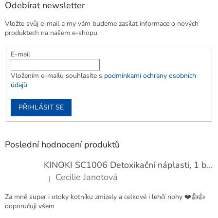
Odebírat newsletter
Vložte svůj e-mail a my vám budeme zasílat informace o nových
produktech na našem e-shopu.
E-mail
Vložením e-mailu souhlasíte s
podmínkami ochrany osobních
údajů
PŘIHLÁSIT SE
Poslední hodnocení produktů
KINOKI SC1006 Detoxikační náplasti, 1 balení - 10 ks
Cecilie Janotová
|
Hodnocení produktu je 4 z 5 hvězdiček.
Za mně super i otoky kotníku zmizely a celkové i lehčí nohy ❤️👍👍
doporučuji všem