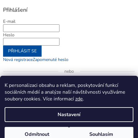
Přihlášení
E-mail
Heslo
PŘIHLÁSIT SE
Nová registrace
Zapomenuté heslo
nebo
Přihlásit se přes Google
K personalizaci obsahu a reklam, poskytování funkcí
sociálních médií a analýze naší návštěvnosti využíváme
soubory cookies. Více informací
zde
.
Vytvořil Shoptet
Nastavení
Copyright 2026
jenifer.cz
. Všechna práva vyhrazena.
Upravit
Odmítnout
Souhlasím
nastavení cookies