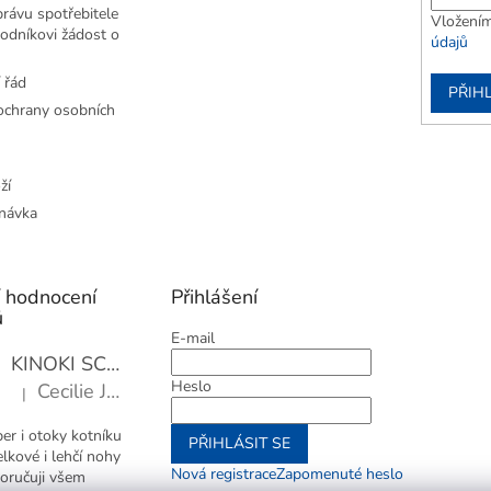
rávu spotřebitele
Vložením
odníkovi žádost o
údajů
 řád
PŘIHL
chrany osobních
ží
návka
í hodnocení
Přihlášení
ů
E-mail
KINOKI SC1006 Detoxikační náplasti, 1 balení - 10 ks
Heslo
Cecilie Janotová
|
Hodnocení produktu je 4 z 5 hvězdiček.
er i otoky kotníku
PŘIHLÁSIT SE
elkové i lehčí nohy
Nová registrace
Zapomenuté heslo
oručuji všem