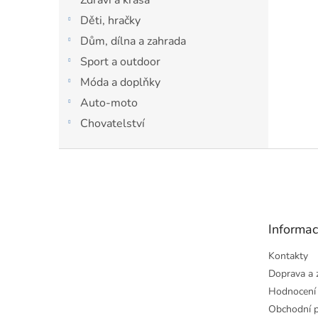
Děti, hračky
Dům, dílna a zahrada
Sport a outdoor
Móda a doplňky
Auto-moto
Chovatelství
Z
á
p
a
t
Informac
í
Kontakty
Doprava a 
Hodnocení
Obchodní 