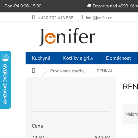
Pon-Pá 9:00-15:00
🚚 Doprava nad 4999 Kč 
Přejít
+420 702 413 558
info@jenifer.cz
na
obsah
Kuchyně
Kotlíky a grily
Domácnost
Domů
Prodávané značky
RENKAI
P
REN
o
s
t
Ř
r
a
a
Nejpro
z
n
Cena
e
n
V
n
í