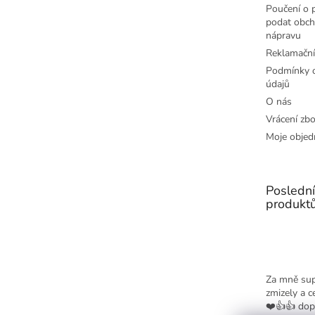
Poučení o p
podat obch
nápravu
Reklamační
Podmínky o
údajů
O nás
Vrácení zbo
Moje objed
Posledn
produkt
Za mně sup
zmizely a c
❤️👍👍 dop