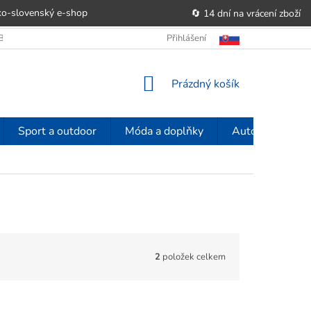
o-slovenský e‑shop
🔄 14 dní na vrácení zboží
OBCHODU
OBCHODNÍ PODMÍNKY
Přihlášení
POUČENÍ O PRÁVU SPOTŘE
NÁKUPNÍ
Prázdný košík
KOŠÍK
Sport a outdoor
Móda a doplňky
Auto-moto
2
položek celkem