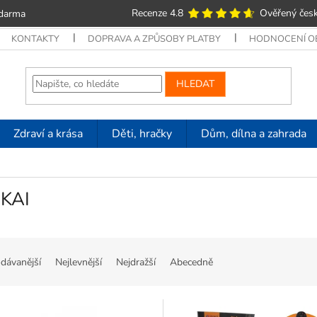
Recenze 4.8
Ověřený česk
zdarma
KONTAKTY
DOPRAVA A ZPŮSOBY PLATBY
HODNOCENÍ 
HLEDAT
Zdraví a krása
Děti, hračky
Dům, dílna a zahrada
KAI
dávanější
Nejlevnější
Nejdražší
Abecedně