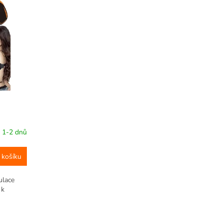
 1-2 dnů
 košíku
ulace
 k