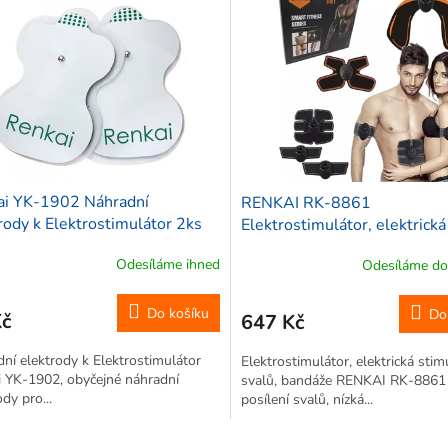
ai YK-1902 Náhradní
RENKAI RK-8861
rody k Elektrostimulátor 2ks
Elektrostimulátor, elektrická
stimulace svalů, bandáže
Odesíláme ihned
Odesíláme do
Do košíku
Do
Kč
647 Kč
ní elektrody k Elektrostimulátor
Elektrostimulátor, elektrická stim
 YK-1902, obyčejné náhradní
svalů, bandáže RENKAI RK-8861
ody pro...
posílení svalů, nízká...
O