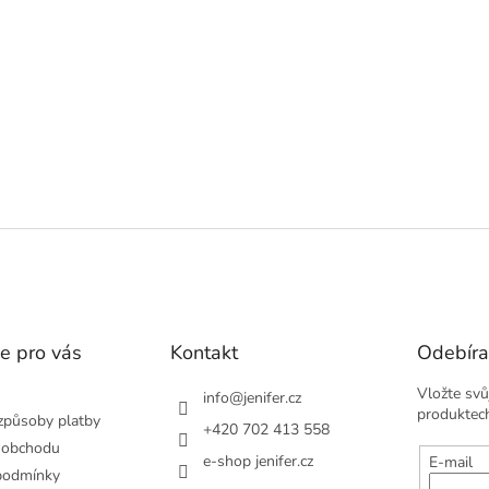
v
l
á
d
a
c
í
p
r
v
k
y
v
ý
p
i
s
e pro vás
Kontakt
Odebíra
u
Vložte svů
info
@
jenifer.cz
produktec
způsoby platby
+420 702 413 558
 obchodu
e-shop jenifer.cz
E-mail
podmínky