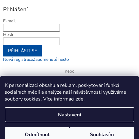
Přihlášení
E-mail
Heslo
PŘIHLÁSIT SE
Nová registrace
Zapomenuté heslo
nebo
Přihlásit se přes Google
K personalizaci obsahu a reklam, poskytování funkcí
sociálních médií a analýze naší návštěvnosti využíváme
soubory cookies. Více informací
zde
.
Vytvořil Shoptet
Nastavení
Copyright 2026
jenifer.cz
. Všechna práva vyhrazena.
Upravit
Odmítnout
Souhlasím
nastavení cookies