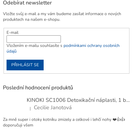
Odebírat newsletter
Vložte svůj e-mail a my vám budeme zasílat informace o nových
produktech na našem e-shopu.
E-mail
Vložením e-mailu souhlasíte s
podmínkami ochrany osobních
údajů
PŘIHLÁSIT SE
Poslední hodnocení produktů
KINOKI SC1006 Detoxikační náplasti, 1 balení - 10 ks
Cecilie Janotová
|
Hodnocení produktu je 4 z 5 hvězdiček.
Za mně super i otoky kotníku zmizely a celkové i lehčí nohy ❤️👍👍
doporučuji všem