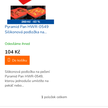
i
r
s
o
p
d
r
u
o
k
260 Kč
–60 %
d
t
Pyramid Pan HWR-0549
u
ů
Silikonová podložka na
k
pečení 40x29cm, červená
t
Odesíláme ihned
ů
104 Kč
Do košíku
Silikonová podložka na pečení
Pyramid Pan HWR-0549,
kterou jednoduše umístíte na
pekáč nebo...
1
položek celkem
O
v