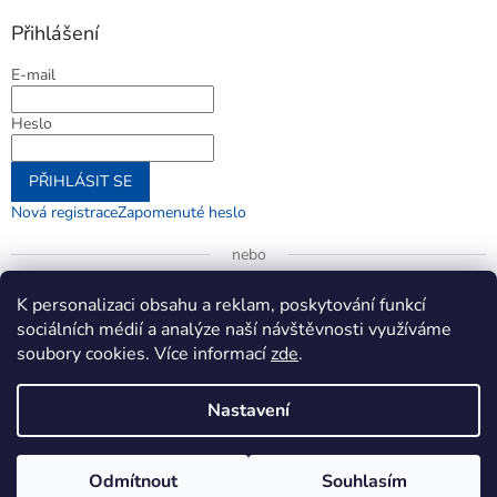
Přihlášení
E-mail
Heslo
PŘIHLÁSIT SE
Nová registrace
Zapomenuté heslo
nebo
Přihlásit se přes Google
K personalizaci obsahu a reklam, poskytování funkcí
sociálních médií a analýze naší návštěvnosti využíváme
soubory cookies. Více informací
zde
.
Vytvořil Shoptet
Nastavení
Copyright 2026
jenifer.cz
. Všechna práva vyhrazena.
Upravit
Odmítnout
Souhlasím
nastavení cookies