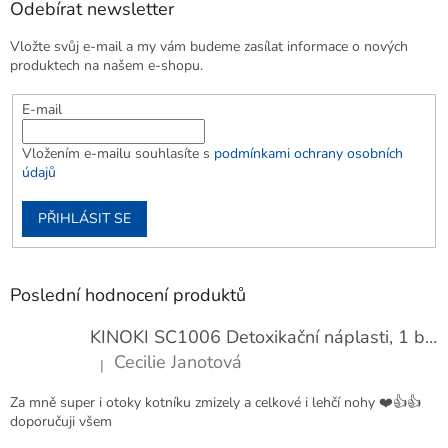
Odebírat newsletter
Vložte svůj e-mail a my vám budeme zasílat informace o nových
produktech na našem e-shopu.
E-mail
Vložením e-mailu souhlasíte s
podmínkami ochrany osobních
údajů
PŘIHLÁSIT SE
Poslední hodnocení produktů
KINOKI SC1006 Detoxikační náplasti, 1 balení - 10 ks
Cecilie Janotová
|
Hodnocení produktu je 4 z 5 hvězdiček.
Za mně super i otoky kotníku zmizely a celkové i lehčí nohy ❤️👍👍
doporučuji všem