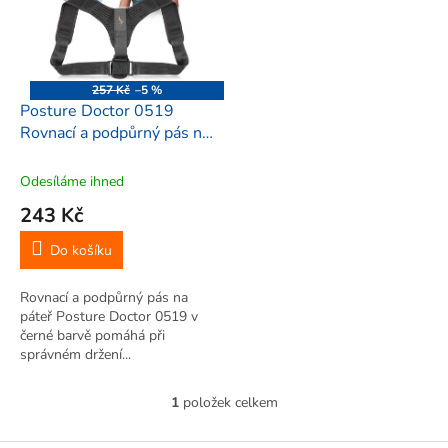
i
r
s
o
p
d
r
u
o
k
257 Kč
–5 %
d
t
Posture Doctor 0519
u
ů
Rovnací a podpůrný pás na
k
páteř nastavitelný, 36x39
t
cm, černý
Odesíláme ihned
ů
243 Kč
Do košíku
Rovnací a podpůrný pás na
páteř Posture Doctor 0519 v
černé barvě pomáhá při
správném držení...
1
položek celkem
O
v