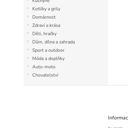
Kuchyně
p
a
Kotlíky a grily
n
Domácnost
e
Zdraví a krása
l
Děti, hračky
Dům, dílna a zahrada
Sport a outdoor
Móda a doplňky
Auto-moto
Chovatelství
Z
á
p
a
t
Informac
í