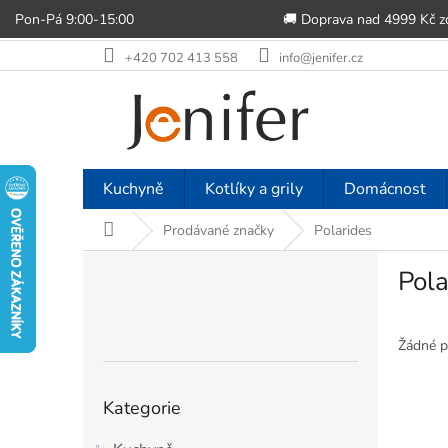
Pon-Pá 9:00-15:00
🚚 Doprava nad 4999 Kč 
Přejít
+420 702 413 558
info@jenifer.cz
na
obsah
Kuchyně
Kotlíky a grily
Domácnost
Domů
Prodávané značky
Polarides
P
Pola
o
s
t
r
Žádné p
a
n
Přeskočit
Kategorie
n
kategorie
í