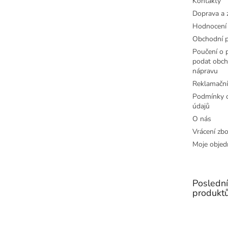
Kontakty
Doprava a 
Hodnocení
Obchodní 
Poučení o p
podat obch
nápravu
Reklamační
Podmínky o
údajů
O nás
Vrácení zbo
Moje objed
Posledn
produkt