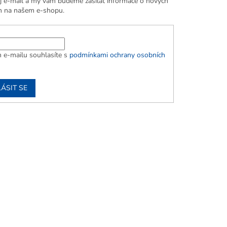
j e-mail a my vám budeme zasílat informace o nových
h na našem e-shopu.
 e-mailu souhlasíte s
podmínkami ochrany osobních
ÁSIT SE