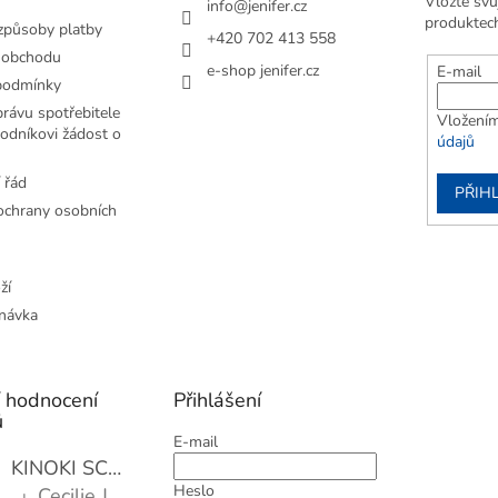
Vložte svů
info
@
jenifer.cz
produktec
způsoby platby
+420 702 413 558
 obchodu
e-shop jenifer.cz
E-mail
podmínky
rávu spotřebitele
Vložením
odníkovi žádost o
údajů
 řád
PŘIHL
chrany osobních
ží
návka
í hodnocení
Přihlášení
ů
E-mail
KINOKI SC1006 Detoxikační náplasti, 1 balení - 10 ks
Heslo
Cecilie Janotová