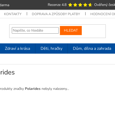
Recenze 4.8
Ověřený česk
zdarma
KONTAKTY
DOPRAVA A ZPŮSOBY PLATBY
HODNOCENÍ 
HLEDAT
Zdraví a krása
Děti, hračky
Dům, dílna a zahrada
rides
rodukty značky
Polarides
nebyly nalezeny...