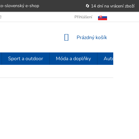
o-slovenský e‑shop
🔄 14 dní na vrácení zboží
OBCHODU
OBCHODNÍ PODMÍNKY
Přihlášení
POUČENÍ O PRÁVU SPOTŘE
NÁKUPNÍ
Prázdný košík
KOŠÍK
Sport a outdoor
Móda a doplňky
Auto-moto