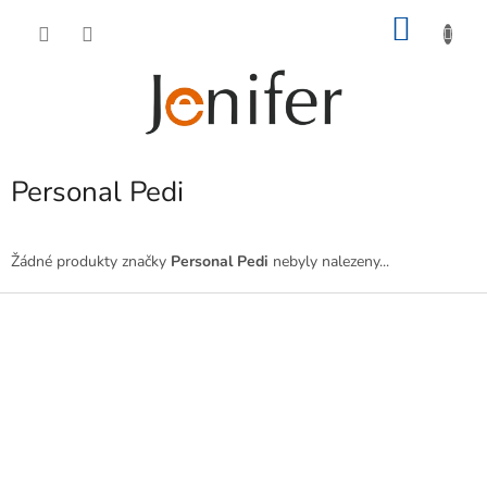
Přejít
NÁKU
na
obsah
KOŠÍK
Personal Pedi
Žádné produkty značky
Personal Pedi
nebyly nalezeny...
Z
á
p
a
t
í