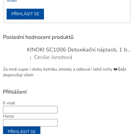
údajů
PŘIHLÁSIT SE
Poslední hodnocení produktů
KINOKI SC1006 Detoxikační náplasti, 1 balení - 10 ks
Cecilie Janotová
|
Hodnocení produktu je 4 z 5 hvězdiček.
Za mně super i otoky kotníku zmizely a celkové i lehčí nohy ❤️👍👍
doporučuji všem
Přihlášení
E-mail
Heslo
PŘIHLÁSIT SE