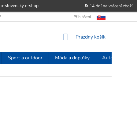
o-slovenský e‑shop
🔄 14 dní na vrácení zboží
OBCHODU
OBCHODNÍ PODMÍNKY
Přihlášení
POUČENÍ O PRÁVU SPOTŘE
NÁKUPNÍ
Prázdný košík
KOŠÍK
Sport a outdoor
Móda a doplňky
Auto-moto