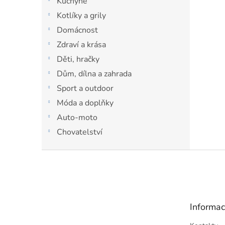
Kuchyně
p
a
Kotlíky a grily
n
Domácnost
e
Zdraví a krása
l
Děti, hračky
Dům, dílna a zahrada
Sport a outdoor
Móda a doplňky
Auto-moto
Chovatelství
Z
á
p
a
t
Informac
í