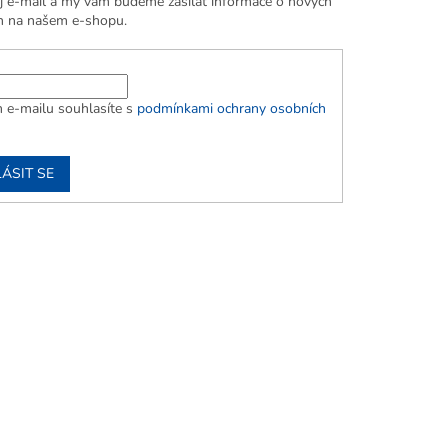
j e-mail a my vám budeme zasílat informace o nových
h na našem e-shopu.
 e-mailu souhlasíte s
podmínkami ochrany osobních
ÁSIT SE