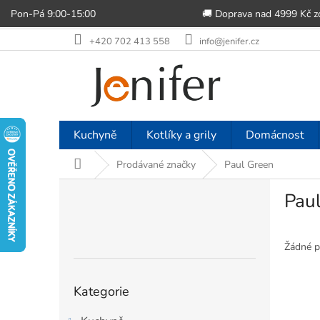
Pon-Pá 9:00-15:00
🚚 Doprava nad 4999 Kč 
Přejít
+420 702 413 558
info@jenifer.cz
na
obsah
Kuchyně
Kotlíky a grily
Domácnost
Domů
Prodávané značky
Paul Green
P
Pau
o
s
t
r
Žádné p
a
n
Přeskočit
Kategorie
n
kategorie
í