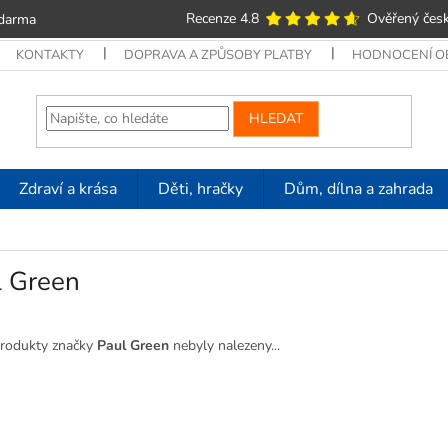
Recenze 4.8
Ověřený česk
zdarma
KONTAKTY
DOPRAVA A ZPŮSOBY PLATBY
HODNOCENÍ 
HLEDAT
Zdraví a krása
Děti, hračky
Dům, dílna a zahrada
l Green
rodukty značky
Paul Green
nebyly nalezeny...