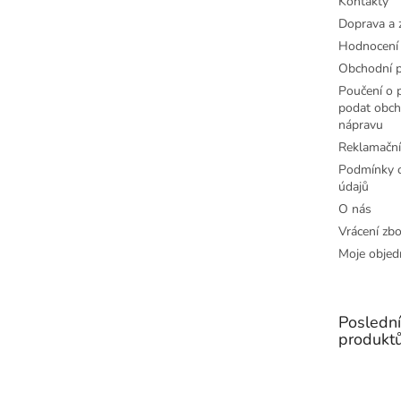
Kontakty
Doprava a 
Hodnocení
Obchodní 
Poučení o p
podat obch
nápravu
Reklamační
Podmínky o
údajů
O nás
Vrácení zbo
Moje objed
Posledn
produkt