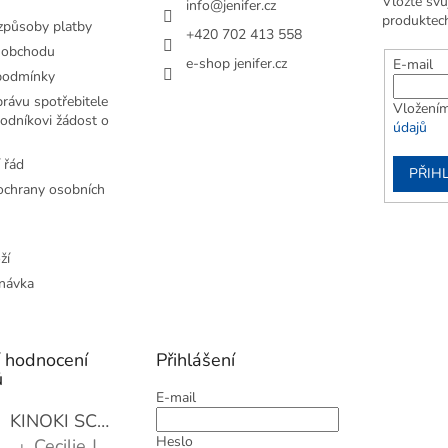
Vložte svů
info
@
jenifer.cz
produktec
způsoby platby
+420 702 413 558
 obchodu
e-shop jenifer.cz
E-mail
podmínky
rávu spotřebitele
Vložením
odníkovi žádost o
údajů
 řád
PŘIHL
chrany osobních
ží
návka
í hodnocení
Přihlášení
ů
E-mail
KINOKI SC1006 Detoxikační náplasti, 1 balení - 10 ks
Heslo
Cecilie Janotová