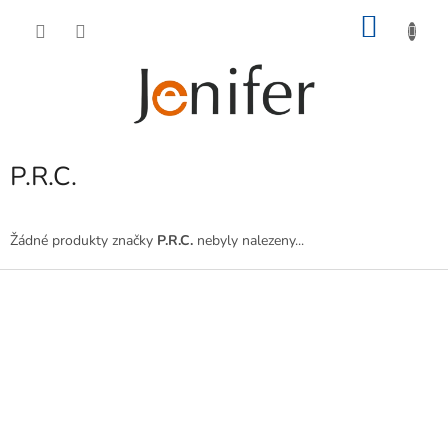
Přejít
NÁKU
na
obsah
KOŠÍK
P.R.C.
Žádné produkty značky
P.R.C.
nebyly nalezeny...
Z
á
p
a
t
í