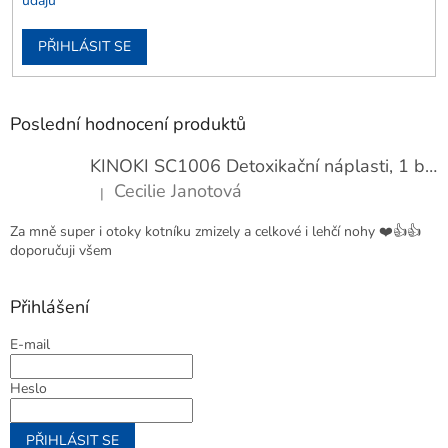
údajů
PŘIHLÁSIT SE
Poslední hodnocení produktů
KINOKI SC1006 Detoxikační náplasti, 1 balení - 10 ks
Cecilie Janotová
|
Hodnocení produktu je 4 z 5 hvězdiček.
Za mně super i otoky kotníku zmizely a celkové i lehčí nohy ❤️👍👍
doporučuji všem
Přihlášení
E-mail
Heslo
PŘIHLÁSIT SE