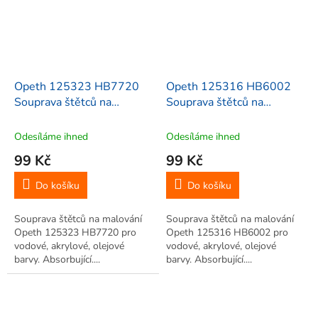
Opeth 125323 HB7720
Opeth 125316 HB6002
Souprava štětců na
Souprava štětců na
malování 2, 6, 10, 12, 8, 4,
malování 2, 6, 10, 12, 8, 4,
6 ks
6ks
Odesíláme ihned
Odesíláme ihned
99 Kč
99 Kč
Do košíku
Do košíku
Souprava štětců na malování
Souprava štětců na malování
Opeth 125323 HB7720 pro
Opeth 125316 HB6002 pro
vodové, akrylové, olejové
vodové, akrylové, olejové
barvy. Absorbující....
barvy. Absorbující....