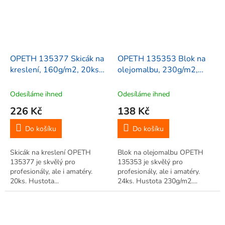
OPETH 135377 Skicák na
OPETH 135353 Blok na
kreslení, 160g/m2, 20ks
olejomalbu, 230g/m2,
A3
24ks
Odesíláme ihned
Odesíláme ihned
226 Kč
138 Kč
Do košíku
Do košíku
Skicák na kreslení OPETH
Blok na olejomalbu OPETH
135377 je skvělý pro
135353 je skvělý pro
profesionály, ale i amatéry.
profesionály, ale i amatéry.
20ks. Hustota...
24ks. Hustota 230g/m2....