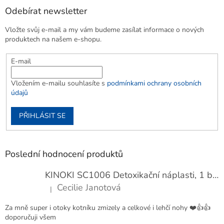
Odebírat newsletter
Vložte svůj e-mail a my vám budeme zasílat informace o nových
produktech na našem e-shopu.
E-mail
Vložením e-mailu souhlasíte s
podmínkami ochrany osobních
údajů
PŘIHLÁSIT SE
Poslední hodnocení produktů
KINOKI SC1006 Detoxikační náplasti, 1 balení - 10 ks
Cecilie Janotová
|
Hodnocení produktu je 4 z 5 hvězdiček.
Za mně super i otoky kotníku zmizely a celkové i lehčí nohy ❤️👍👍
doporučuji všem