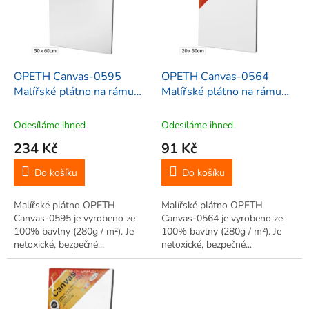
i
r
s
o
p
d
r
u
o
k
d
t
OPETH Canvas-0595
OPETH Canvas-0564
u
ů
Malířské plátno na rámu
Malířské plátno na rámu
k
50x60 cm
20x30 cm
t
Odesíláme ihned
Odesíláme ihned
ů
234 Kč
91 Kč
Do košíku
Do košíku
Malířské plátno OPETH
Malířské plátno OPETH
Canvas-0595 je vyrobeno ze
Canvas-0564 je vyrobeno ze
100% bavlny (280g / m²). Je
100% bavlny (280g / m²). Je
netoxické, bezpečné...
netoxické, bezpečné...