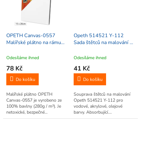
OPETH Canvas-0557
Opeth 514521 Y-112
Malířské plátno na rámu
Sada štětců na malování 2,
15x20 cm
4, 10, 3 ks
Odesíláme ihned
Odesíláme ihned
78 Kč
41 Kč
Do košíku
Do košíku
Malířské plátno OPETH
Souprava štětců na malování
Canvas-0557 je vyrobeno ze
Opeth 514521 Y-112 pro
100% bavlny (280g / m²). Je
vodové, akrylové, olejové
netoxické, bezpečné...
barvy. Absorbující....