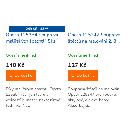
249 Kč
–43 %
Opeth 125354 Souprava
Opeth 125347 Souprava
malířských špachtlí, 5ks
štětců na malování 2, 8,
10, 12, 6, 4, 6ks
Odesíláme ihned
Odesíláme ihned
140 Kč
127 Kč
Do košíku
Do košíku
Díky malířským špachtli Opeth
Souprava štětců na malování
125354 různých tvarů a
Opeth 125347 pro vodové,
velikostí je možné získat různé
akrylové, olejové barvy.
techniky. Na...
Absorbující....