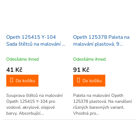
Opeth 125415 Y-104
Opeth 125378 Paleta na
Sada štětců na malování 0,
malování plastová, 9
6, 3/8, 3 ks
kalíšků, bílá
Odesíláme ihned
Odesíláme ihned
41 Kč
91 Kč
Do košíku
Do košíku
Souprava štětců na malování
Paleta na malování Opeth
Opeth 125415 Y-104 pro
125378 plastová. Na nanášení
vodové, akrylové, olejové
různých barevných variant.
barvy. Absorbující....
Vhodná pro...