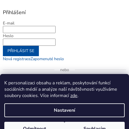
Přihlášení
E-mail
Heslo
PŘIHLÁSIT SE
Nová registrace
Zapomenuté heslo
nebo
Přihlásit se přes Google
K personalizaci obsahu a reklam, poskytování funkcí
sociálních médií a analýze naší návštěvnosti využíváme
soubory cookies. Více informací
zde
.
Vytvořil Shoptet
Nastavení
Copyright 2026
jenifer.cz
. Všechna práva vyhrazena.
Upravit
Odmítnout
Souhlasím