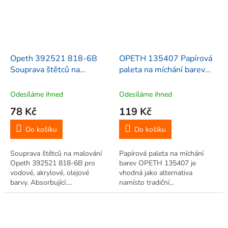
Opeth 392521 818-6B
OPETH 135407 Papírová
Souprava štětců na
paleta na míchání barev
malování 2, 6, 10, 12, 8, 4,
A4, 210x297mm, 36ks
6 ks
Odesíláme ihned
Odesíláme ihned
78 Kč
119 Kč
Do košíku
Do košíku
Souprava štětců na malování
Papírová paleta na míchání
Opeth 392521 818-6B pro
barev OPETH 135407 je
vodové, akrylové, olejové
vhodná jako alternativa
barvy. Absorbující....
namísto tradiční...