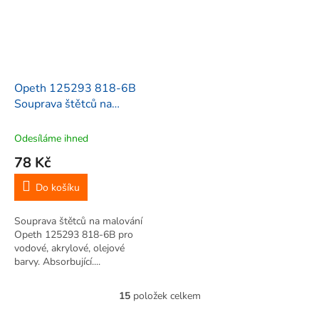
Opeth 125293 818-6B
Souprava štětců na
malování 2, 6, 10, 12, 8, 4,
6 ks
Odesíláme ihned
78 Kč
Do košíku
Souprava štětců na malování
Opeth 125293 818-6B pro
vodové, akrylové, olejové
barvy. Absorbující....
15
položek celkem
O
v