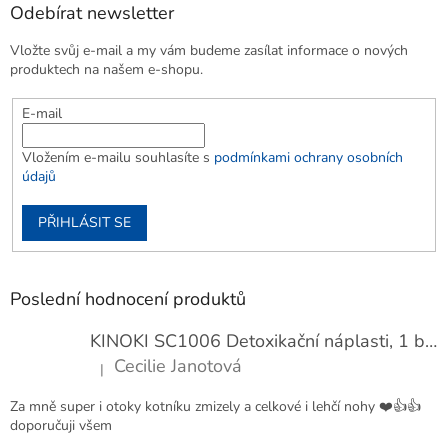
Odebírat newsletter
Vložte svůj e-mail a my vám budeme zasílat informace o nových
produktech na našem e-shopu.
E-mail
Vložením e-mailu souhlasíte s
podmínkami ochrany osobních
údajů
PŘIHLÁSIT SE
Poslední hodnocení produktů
KINOKI SC1006 Detoxikační náplasti, 1 balení - 10 ks
Cecilie Janotová
|
Hodnocení produktu je 4 z 5 hvězdiček.
Za mně super i otoky kotníku zmizely a celkové i lehčí nohy ❤️👍👍
doporučuji všem