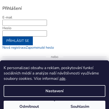
Přihlášení
E-mail
Heslo
PŘIHLÁSIT SE
Nová registrace
Zapomenuté heslo
nebo
Přihlásit se přes Google
K personalizaci obsahu a reklam, poskytování funkcí
sociálních médií a analýze naší návštěvnosti využíváme
soubory cookies. Více informací
zde
.
Vytvořil Shoptet
Nastavení
Copyright 2026
jenifer.cz
. Všechna práva vyhrazena.
Upravit
Odmítnout
Souhlasím
nastavení cookies