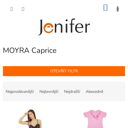
Přejít
NÁKU
na
obsah
KOŠÍK
MOYRA Caprice
OTEVŘÍT FILTR
Ř
a
Nejprodávanější
Nejlevnější
Nejdražší
Abecedně
z
e
V
n
ý
í
p
p