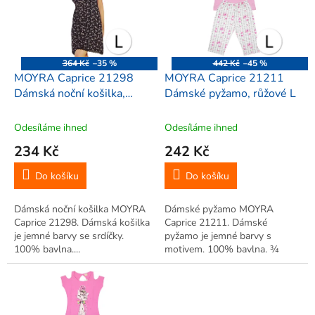
i
r
s
o
p
d
r
u
o
k
364 Kč
–35 %
442 Kč
–45 %
d
t
MOYRA Caprice 21298
MOYRA Caprice 21211
u
ů
Dámská noční košilka,
Dámské pyžamo, růžové L
k
černá L
t
Odesíláme ihned
Odesíláme ihned
ů
234 Kč
242 Kč
Do košíku
Do košíku
Dámská noční košilka MOYRA
Dámské pyžamo MOYRA
Caprice 21298. Dámská košilka
Caprice 21211. Dámské
je jemné barvy se srdíčky.
pyžamo je jemné barvy s
100% bavlna....
motivem. 100% bavlna. ¾
kalhoty...