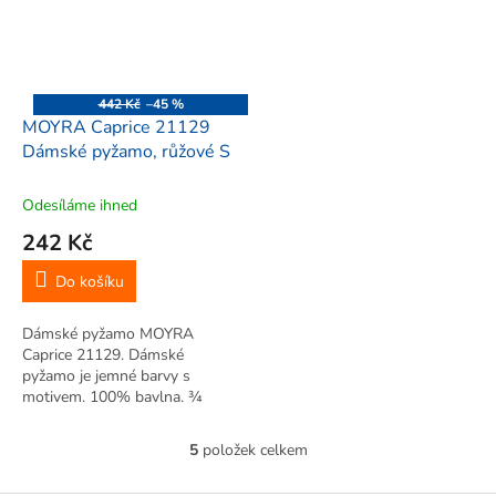
442 Kč
–45 %
MOYRA Caprice 21129
Dámské pyžamo, růžové S
Odesíláme ihned
242 Kč
Do košíku
Dámské pyžamo MOYRA
Caprice 21129. Dámské
pyžamo je jemné barvy s
motivem. 100% bavlna. ¾
kalhoty...
5
položek celkem
O
v