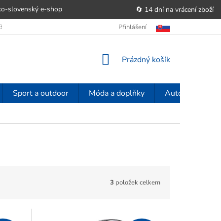
o-slovenský e‑shop
🔄 14 dní na vrácení zboží
OBCHODU
OBCHODNÍ PODMÍNKY
Přihlášení
POUČENÍ O PRÁVU SPOTŘE
NÁKUPNÍ
Prázdný košík
KOŠÍK
Sport a outdoor
Móda a doplňky
Auto-moto
3
položek celkem