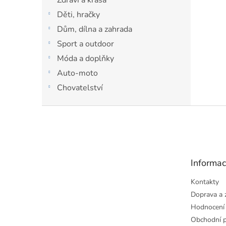
Děti, hračky
Dům, dílna a zahrada
Sport a outdoor
Móda a doplňky
Auto-moto
Chovatelství
Z
á
p
a
t
Informac
í
Kontakty
Doprava a 
Hodnocení
Obchodní 