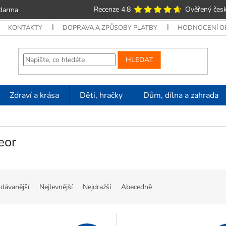
Recenze 4.8
Ověřený česk
zdarma
KONTAKTY
DOPRAVA A ZPŮSOBY PLATBY
HODNOCENÍ 
HLEDAT
Zdraví a krása
Děti, hračky
Dům, dílna a zahrada
eor
dávanější
Nejlevnější
Nejdražší
Abecedně