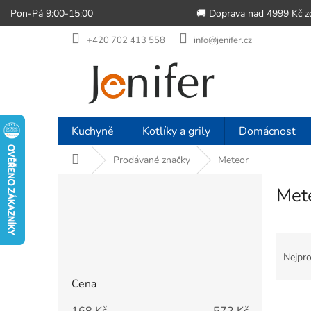
Pon-Pá 9:00-15:00
🚚 Doprava nad 4999 Kč 
Přejít
+420 702 413 558
info@jenifer.cz
na
obsah
Kuchyně
Kotlíky a grily
Domácnost
Domů
Prodávané značky
Meteor
P
Met
o
s
t
Ř
r
a
a
Nejpro
z
n
Cena
e
n
V
n
í