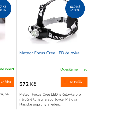
7 Kč
660 Kč
10 %
–13 %
Meteor Focus Cree LED čelovka
me ihned
Odesíláme ihned
 košíku
Do košíku
572 Kč
ka, na
Meteor Focus Cree LED je čelovka pro
náročné turisty a sportovce. Má dva
klasické popruhy a jeden...