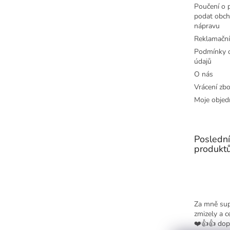
Poučení o p
podat obch
nápravu
Reklamační
Podmínky o
údajů
O nás
Vrácení zbo
Moje objed
Posledn
produkt
Za mně sup
zmizely a c
❤️👍👍 dop