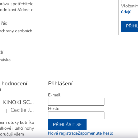
rávu spotřebitele
Vložením
odníkovi žádost o
údajů
 řád
PŘIHL
chrany osobních
ží
návka
í hodnocení
Přihlášení
ů
E-mail
KINOKI SC1006 Detoxikační náplasti, 1 balení - 10 ks
Heslo
Cecilie Janotová
|
Hodnocení produktu je 4 z 5 hvězdiček.
er i otoky kotníku
PŘIHLÁSIT SE
elkové i lehčí nohy
Nová registrace
Zapomenuté heslo
oručuji všem