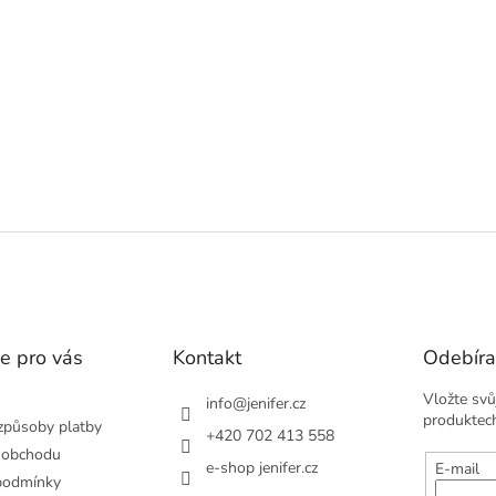
v
l
á
d
a
c
í
p
r
v
k
y
v
ý
p
i
s
e pro vás
Kontakt
Odebíra
u
Vložte svů
info
@
jenifer.cz
produktec
způsoby platby
+420 702 413 558
 obchodu
e-shop jenifer.cz
E-mail
podmínky