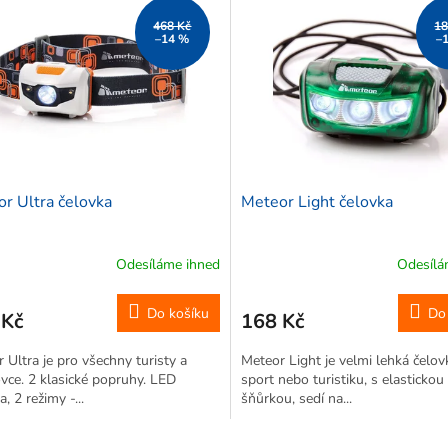
468 Kč
18
–14 %
–
r Ultra čelovka
Meteor Light čelovka
Odesíláme ihned
Odesílá
Do košíku
Do
 Kč
168 Kč
 Ultra je pro všechny turisty a
Meteor Light je velmi lehká čelov
vce. 2 klasické popruhy. LED
sport nebo turistiku, s elastickou
, 2 režimy -...
šňůrkou, sedí na...
O