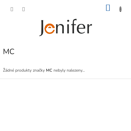
Přejít
NÁKU
na
obsah
KOŠÍK
MC
Žádné produkty značky
MC
nebyly nalezeny...
Z
á
p
a
t
í