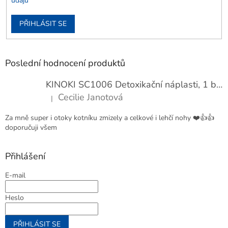
údajů
PŘIHLÁSIT SE
Poslední hodnocení produktů
KINOKI SC1006 Detoxikační náplasti, 1 balení - 10 ks
Cecilie Janotová
|
Hodnocení produktu je 4 z 5 hvězdiček.
Za mně super i otoky kotníku zmizely a celkové i lehčí nohy ❤️👍👍
doporučuji všem
Přihlášení
E-mail
Heslo
PŘIHLÁSIT SE