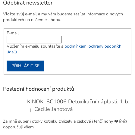
Odebírat newsletter
Vložte svůj e-mail a my vám budeme zasílat informace o nových
produktech na našem e-shopu.
E-mail
Vložením e-mailu souhlasíte s
podmínkami ochrany osobních
údajů
PŘIHLÁSIT SE
Poslední hodnocení produktů
KINOKI SC1006 Detoxikační náplasti, 1 balení - 10 ks
Cecilie Janotová
|
Hodnocení produktu je 4 z 5 hvězdiček.
Za mně super i otoky kotníku zmizely a celkové i lehčí nohy ❤️👍👍
doporučuji všem