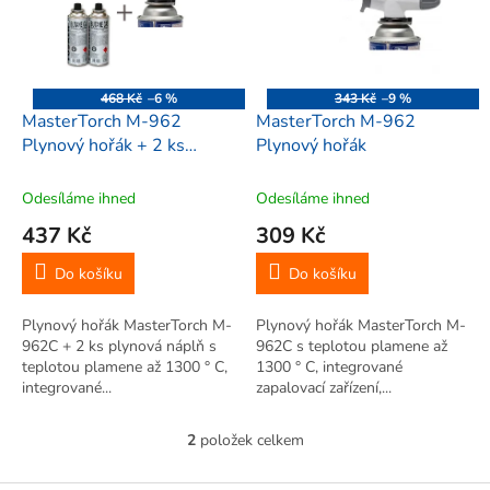
i
r
s
o
p
d
r
u
o
k
468 Kč
–6 %
343 Kč
–9 %
d
t
MasterTorch M-962
MasterTorch M-962
u
ů
Plynový hořák + 2 ks
Plynový hořák
k
plynová náplň
t
Odesíláme ihned
Odesíláme ihned
ů
437 Kč
309 Kč
Do košíku
Do košíku
Plynový hořák MasterTorch M-
Plynový hořák MasterTorch M-
962C + 2 ks plynová náplň s
962C s teplotou plamene až
teplotou plamene až 1300 ° C,
1300 ° C, integrované
integrované...
zapalovací zařízení,...
2
položek celkem
O
v