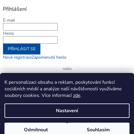
Přihlášení
E-mail
Heslo
PŘIHLÁSIT SE
Nová registrace
Zapomenuté heslo
nebo
Přihlásit se přes Google
K personalizaci obsahu a reklam, poskytování funkcí
sociálních médií a analýze naší návštěvnosti využíváme
soubory cookies. Více informací
zde
.
Vytvořil Shoptet
Nastavení
Copyright 2026
jenifer.cz
. Všechna práva vyhrazena.
Upravit
Odmítnout
Souhlasím
nastavení cookies