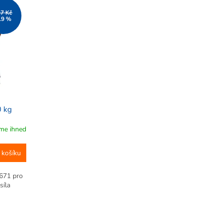
37 Kč
19 %
0 kg
me ihned
 košíku
-671 pro
síla