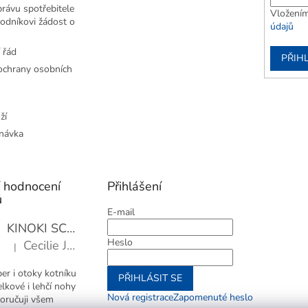
rávu spotřebitele
Vložením
odníkovi žádost o
údajů
 řád
PŘIHL
chrany osobních
ží
návka
í hodnocení
Přihlášení
ů
E-mail
KINOKI SC1006 Detoxikační náplasti, 1 balení - 10 ks
Heslo
Cecilie Janotová
|
Hodnocení produktu je 4 z 5 hvězdiček.
er i otoky kotníku
PŘIHLÁSIT SE
elkové i lehčí nohy
Nová registrace
Zapomenuté heslo
oručuji všem