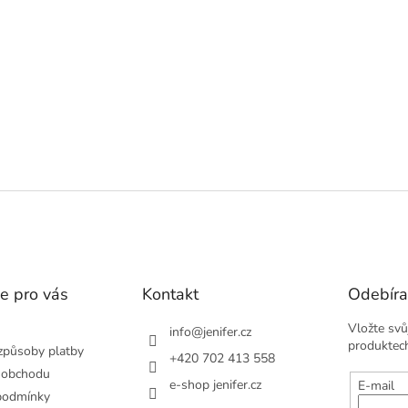
v
l
á
d
a
c
í
p
r
v
k
y
v
ý
p
i
s
e pro vás
Kontakt
Odebíra
u
Vložte svů
info
@
jenifer.cz
produktec
způsoby platby
+420 702 413 558
 obchodu
e-shop jenifer.cz
E-mail
podmínky