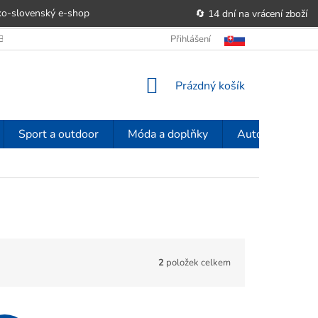
o-slovenský e‑shop
🔄 14 dní na vrácení zboží
OBCHODU
OBCHODNÍ PODMÍNKY
Přihlášení
POUČENÍ O PRÁVU SPOTŘE
NÁKUPNÍ
Prázdný košík
KOŠÍK
Sport a outdoor
Móda a doplňky
Auto-moto
2
položek celkem