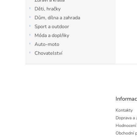
Děti, hračky
Dům, dílna a zahrada
Sport a outdoor
Móda a doplňky
Auto-moto
Chovatelství
Z
á
p
a
t
Informac
í
Kontakty
Doprava a 
Hodnocení
Obchodní 