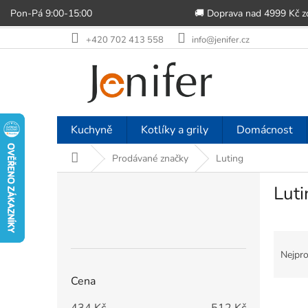
Pon-Pá 9:00-15:00
🚚 Doprava nad 4999 Kč 
Přejít
+420 702 413 558
info@jenifer.cz
na
obsah
Kuchyně
Kotlíky a grily
Domácnost
Domů
Prodávané značky
Luting
P
Luti
o
s
t
Ř
r
a
a
Nejpro
z
n
Cena
e
n
V
n
í