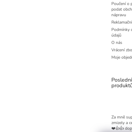
Poučení o p
podat obch
nápravu
Reklamační
Podmínky o
údajů
O nás
Vrácení zbo
Moje objed
Posledn
produkt
Za mně sup
zmizely a c
❤️👍👍 dop