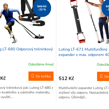
543 Kč
6
–20 %
–
g LT-680 Odporový tréninkový
Luting LT-671 Multifunčkný
expander s max. odporem 4
Odesíláme ihned
Odesílá
Do košíku
Do
 Kč
512 Kč
vý tréninkový pás Luting LT-680 z
Multifunkční expander Luting LT
-kvalitního a odolného materiálu.
zvýšení síly odporu. Nastavitelná 
využití....
odporu. Účinnější...
O