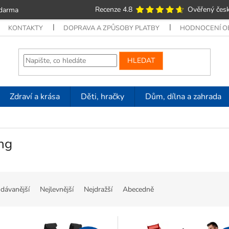
Recenze 4.8
Ověřený česk
zdarma
KONTAKTY
DOPRAVA A ZPŮSOBY PLATBY
HODNOCENÍ 
HLEDAT
Zdraví a krása
Děti, hračky
Dům, dílna a zahrada
ng
dávanější
Nejlevnější
Nejdražší
Abecedně