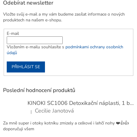
Odebírat newsletter
Vložte svůj e-mail a my vám budeme zasílat informace o nových
produktech na našem e-shopu.
E-mail
Vložením e-mailu souhlasíte s
podmínkami ochrany osobních
údajů
PŘIHLÁSIT SE
Poslední hodnocení produktů
KINOKI SC1006 Detoxikační náplasti, 1 balení - 10 ks
Cecilie Janotová
|
Hodnocení produktu je 4 z 5 hvězdiček.
Za mně super i otoky kotníku zmizely a celkové i lehčí nohy ❤️👍👍
doporučuji všem