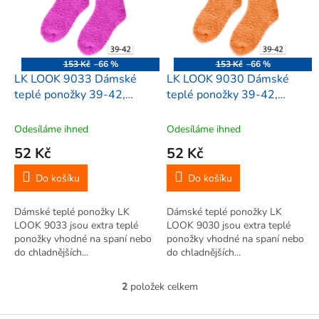
i
r
s
o
p
d
r
u
o
k
153 Kč
–66 %
153 Kč
–66 %
d
t
LK LOOK 9033 Dámské
LK LOOK 9030 Dámské
u
ů
teplé ponožky 39-42,
teplé ponožky 39-42,
k
růžové 1ks
oranžové 1ks
t
Odesíláme ihned
Odesíláme ihned
ů
52 Kč
52 Kč
Do košíku
Do košíku
Dámské teplé ponožky LK
Dámské teplé ponožky LK
LOOK 9033 jsou extra teplé
LOOK 9030 jsou extra teplé
ponožky vhodné na spaní nebo
ponožky vhodné na spaní nebo
do chladnějších...
do chladnějších...
2
položek celkem
O
v