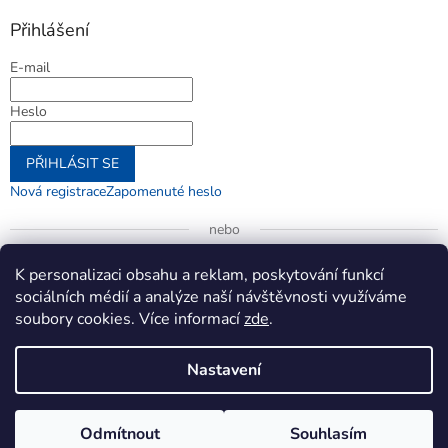
Přihlášení
E-mail
Heslo
PŘIHLÁSIT SE
Nová registrace
Zapomenuté heslo
nebo
Přihlásit se přes Google
K personalizaci obsahu a reklam, poskytování funkcí
sociálních médií a analýze naší návštěvnosti využíváme
soubory cookies. Více informací
zde
.
Vytvořil Shoptet
Nastavení
Copyright 2026
jenifer.cz
. Všechna práva vyhrazena.
Upravit
Odmítnout
Souhlasím
nastavení cookies