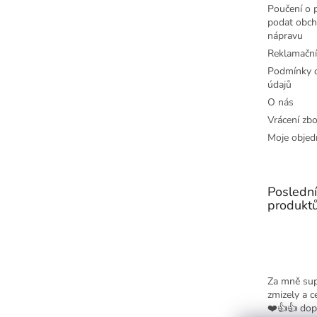
Poučení o p
podat obch
nápravu
Reklamační
Podmínky o
údajů
O nás
Vrácení zbo
Moje objed
Posledn
produkt
Za mně sup
zmizely a c
❤️👍👍 dop