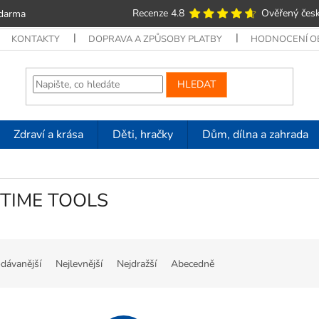
Recenze 4.8
Ověřený česk
zdarma
KONTAKTY
DOPRAVA A ZPŮSOBY PLATBY
HODNOCENÍ 
HLEDAT
Zdraví a krása
Děti, hračky
Dům, dílna a zahrada
ETIME TOOLS
dávanější
Nejlevnější
Nejdražší
Abecedně