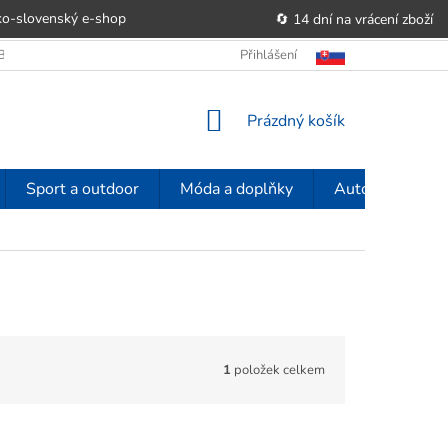
o-slovenský e‑shop
🔄 14 dní na vrácení zboží
OBCHODU
OBCHODNÍ PODMÍNKY
Přihlášení
POUČENÍ O PRÁVU SPOTŘE
NÁKUPNÍ
Prázdný košík
KOŠÍK
Sport a outdoor
Móda a doplňky
Auto-moto
1
položek celkem