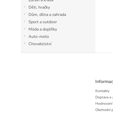
Děti, hračky
Dům, dílna a zahrada
Sport a outdoor
Móda a doplňky
Auto-moto
Chovatelství
Z
á
p
a
t
Informac
í
Kontakty
Doprava a 
Hodnocení
Obchodní 