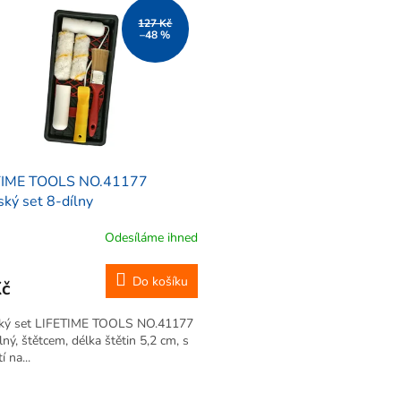
127 Kč
–48 %
TIME TOOLS NO.41177
ský set 8-dílny
Odesíláme ihned
Do košíku
Kč
ský set LIFETIME TOOLS NO.41177
ílný, štětcem, délka štětin 5,2 cm, s
í na...
O