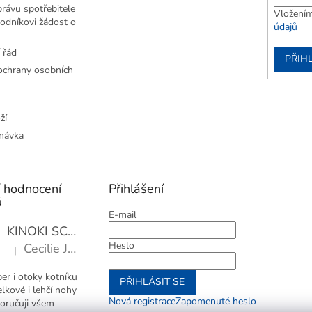
rávu spotřebitele
Vložením
odníkovi žádost o
údajů
 řád
PŘIHL
chrany osobních
ží
návka
í hodnocení
Přihlášení
ů
E-mail
KINOKI SC1006 Detoxikační náplasti, 1 balení - 10 ks
Heslo
Cecilie Janotová
|
Hodnocení produktu je 4 z 5 hvězdiček.
er i otoky kotníku
PŘIHLÁSIT SE
elkové i lehčí nohy
Nová registrace
Zapomenuté heslo
oručuji všem