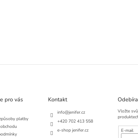
v
l
á
d
a
c
í
p
r
v
k
y
v
ý
p
i
s
e pro vás
Kontakt
Odebíra
u
Vložte svů
info
@
jenifer.cz
produktec
způsoby platby
+420 702 413 558
 obchodu
e-shop jenifer.cz
E-mail
podmínky