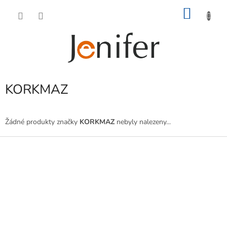
Přejít
NÁKU
na
obsah
KOŠÍK
KORKMAZ
Žádné produkty značky
KORKMAZ
nebyly nalezeny...
Z
á
p
a
t
í