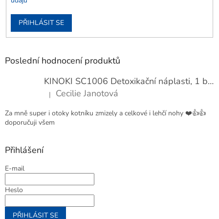
údajů
PŘIHLÁSIT SE
Poslední hodnocení produktů
KINOKI SC1006 Detoxikační náplasti, 1 balení - 10 ks
Cecilie Janotová
|
Hodnocení produktu je 4 z 5 hvězdiček.
Za mně super i otoky kotníku zmizely a celkové i lehčí nohy ❤️👍👍
doporučuji všem
Přihlášení
E-mail
Heslo
PŘIHLÁSIT SE