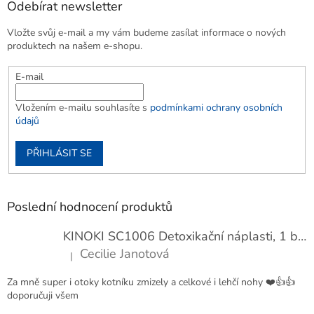
Odebírat newsletter
Vložte svůj e-mail a my vám budeme zasílat informace o nových
produktech na našem e-shopu.
E-mail
Vložením e-mailu souhlasíte s
podmínkami ochrany osobních
údajů
PŘIHLÁSIT SE
Poslední hodnocení produktů
KINOKI SC1006 Detoxikační náplasti, 1 balení - 10 ks
Cecilie Janotová
|
Hodnocení produktu je 4 z 5 hvězdiček.
Za mně super i otoky kotníku zmizely a celkové i lehčí nohy ❤️👍👍
doporučuji všem