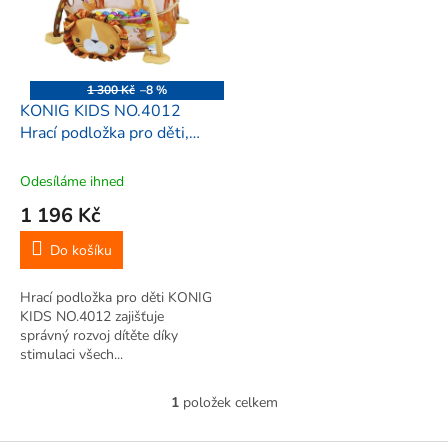
i
r
s
o
p
d
r
u
o
k
1 300 Kč
–8 %
d
t
KONIG KIDS NO.4012
u
ů
Hrací podložka pro děti,
k
lev
t
Odesíláme ihned
ů
1 196 Kč
Do košíku
Hrací podložka pro děti KONIG
KIDS NO.4012 zajišťuje
správný rozvoj dítěte díky
stimulaci všech...
1
položek celkem
O
v