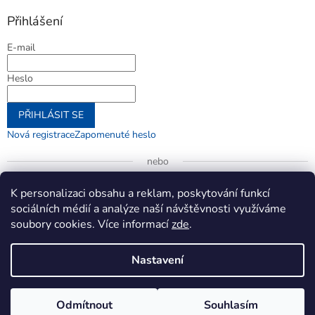
Přihlášení
E-mail
Heslo
PŘIHLÁSIT SE
Nová registrace
Zapomenuté heslo
nebo
Přihlásit se přes Google
K personalizaci obsahu a reklam, poskytování funkcí
sociálních médií a analýze naší návštěvnosti využíváme
soubory cookies. Více informací
zde
.
Vytvořil Shoptet
Nastavení
Copyright 2026
jenifer.cz
. Všechna práva vyhrazena.
Upravit
Odmítnout
Souhlasím
nastavení cookies