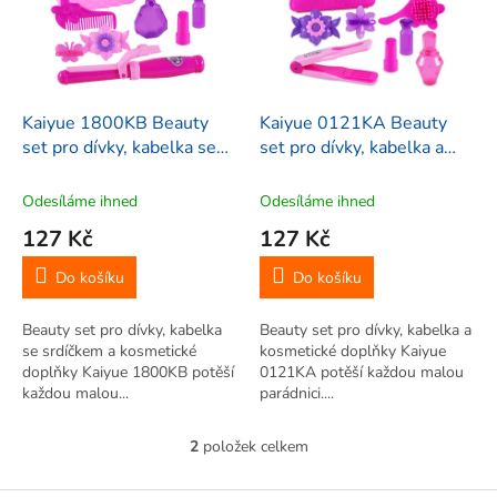
i
r
s
o
p
d
r
u
o
k
d
t
Kaiyue 1800KB Beauty
Kaiyue 0121KA Beauty
u
ů
set pro dívky, kabelka se
set pro dívky, kabelka a
k
srdíčkem a kosmetické
kosmetické doplňky, 8ks
t
doplňky, 8ks
Odesíláme ihned
Odesíláme ihned
ů
127 Kč
127 Kč
Do košíku
Do košíku
Beauty set pro dívky, kabelka
Beauty set pro dívky, kabelka a
se srdíčkem a kosmetické
kosmetické doplňky Kaiyue
doplňky Kaiyue 1800KB potěší
0121KA potěší každou malou
každou malou...
parádnici....
2
položek celkem
O
v