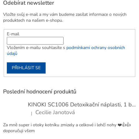
Odebírat newsletter
Vložte svůj e-mail a my vám budeme zasílat informace o nových
produktech na našem e-shopu.
E-mail
Vložením e-mailu souhlasíte s
podmínkami ochrany osobních
údajů
PŘIHLÁSIT SE
Poslední hodnocení produktů
KINOKI SC1006 Detoxikační náplasti, 1 balení - 10 ks
Cecilie Janotová
|
Hodnocení produktu je 4 z 5 hvězdiček.
Za mně super i otoky kotníku zmizely a celkové i lehčí nohy ❤️👍👍
doporučuji všem