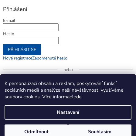
Přihlášení
E-mail
Heslo
PŘIHLÁSIT SE
Nová registrace
Zapomenuté heslo
nebo
Přihlásit se přes Google
K personalizaci obsahu a reklam, poskytování funkcí
sociálních médií a analýze naší návštěvnosti využíváme
soubory cookies. Více informací
zde
.
Vytvořil Shoptet
Nastavení
Copyright 2026
jenifer.cz
. Všechna práva vyhrazena.
Upravit
Odmítnout
Souhlasím
nastavení cookies