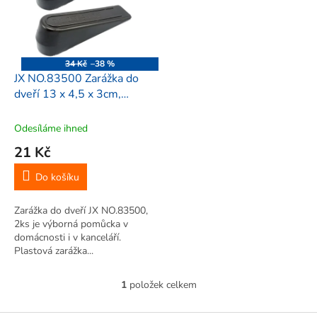
i
r
s
o
p
d
r
u
o
k
34 Kč
–38 %
d
t
JX NO.83500 Zarážka do
u
ů
dveří 13 x 4,5 x 3cm,
k
černá, 2 ks
t
Odesíláme ihned
ů
21 Kč
Do košíku
Zarážka do dveří JX NO.83500,
2ks je výborná pomůcka v
domácnosti i v kanceláří.
Plastová zarážka...
1
položek celkem
O
v