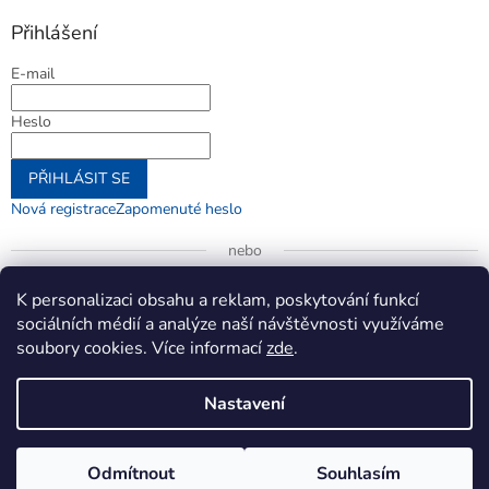
Přihlášení
E-mail
Heslo
PŘIHLÁSIT SE
Nová registrace
Zapomenuté heslo
nebo
Přihlásit se přes Google
K personalizaci obsahu a reklam, poskytování funkcí
sociálních médií a analýze naší návštěvnosti využíváme
soubory cookies. Více informací
zde
.
Vytvořil Shoptet
Nastavení
Copyright 2026
jenifer.cz
. Všechna práva vyhrazena.
Upravit
Odmítnout
Souhlasím
nastavení cookies