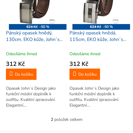
i
r
s
o
p
d
r
u
o
k
624 Kč
–50 %
624 Kč
–50 %
d
t
Pánský opasek hnědý,
Pánský opasek hnědá,
u
ů
130cm, EKO kůže, John´s
115cm, EKO kůže, John´s
k
Design JD421061
Design JD2024
t
Odesíláme ihned
Odesíláme ihned
ů
312 Kč
312 Kč
Do košíku
Do košíku
Opasek John´s Design jako
Opasek John´s Design jako
funkční módní doplněk k
funkční módní doplněk k
outfitu. Kvalitní zpracování.
outfitu. Kvalitní zpracování.
Elegantní....
Elegantní....
2
položek celkem
O
v