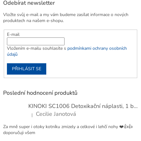
Odebírat newsletter
Vložte svůj e-mail a my vám budeme zasílat informace o nových
produktech na našem e-shopu.
E-mail
Vložením e-mailu souhlasíte s
podmínkami ochrany osobních
údajů
PŘIHLÁSIT SE
Poslední hodnocení produktů
KINOKI SC1006 Detoxikační náplasti, 1 balení - 10 ks
Cecilie Janotová
|
Hodnocení produktu je 4 z 5 hvězdiček.
Za mně super i otoky kotníku zmizely a celkové i lehčí nohy ❤️👍👍
doporučuji všem