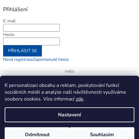
Přihlášení
E-mail
Heslo
PŘIHLÁSIT SE
Nová registrace
Zapomenuté heslo
nebo
Přihlásit se přes Google
K personalizaci obsahu a reklam, poskytování funkcí
sociálních médií a analýze naší návštěvnosti využíváme
soubory cookies. Více informací
zde
.
Vytvořil Shoptet
Nastavení
Copyright 2026
jenifer.cz
. Všechna práva vyhrazena.
Upravit
Odmítnout
Souhlasím
nastavení cookies