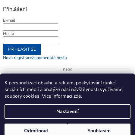
Přihlášení
E-mail
Heslo
PŘIHLÁSIT SE
Nová registrace
Zapomenuté heslo
nebo
Přihlásit se přes Google
K personalizaci obsahu a reklam, poskytování funkcí
sociálních médií a analýze naší návštěvnosti využíváme
soubory cookies. Více informací
zde
.
Vytvořil Shoptet
Nastavení
Copyright 2026
jenifer.cz
. Všechna práva vyhrazena.
Upravit
Odmítnout
Souhlasím
nastavení cookies