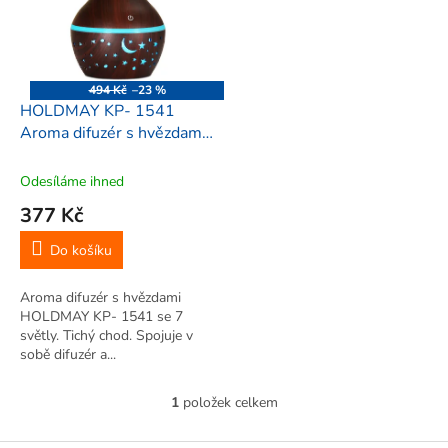
i
r
s
o
p
d
r
u
o
k
494 Kč
–23 %
d
t
HOLDMAY KP- 1541
u
ů
Aroma difuzér s hvězdami
k
na USB kabel, 7 světel,
t
300ml, hnědý
Odesíláme ihned
ů
377 Kč
Do košíku
Aroma difuzér s hvězdami
HOLDMAY KP- 1541 se 7
světly. Tichý chod. Spojuje v
sobě difuzér a...
1
položek celkem
O
v