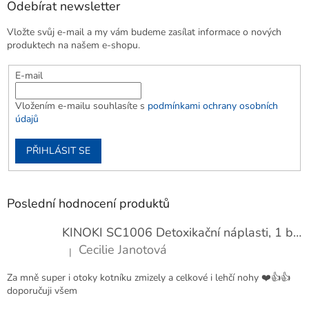
Odebírat newsletter
Vložte svůj e-mail a my vám budeme zasílat informace o nových
produktech na našem e-shopu.
E-mail
Vložením e-mailu souhlasíte s
podmínkami ochrany osobních
údajů
PŘIHLÁSIT SE
Poslední hodnocení produktů
KINOKI SC1006 Detoxikační náplasti, 1 balení - 10 ks
Cecilie Janotová
|
Hodnocení produktu je 4 z 5 hvězdiček.
Za mně super i otoky kotníku zmizely a celkové i lehčí nohy ❤️👍👍
doporučuji všem